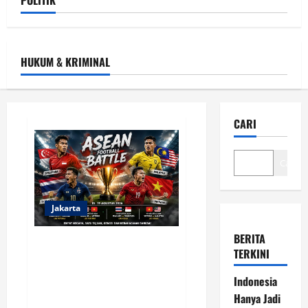
POLITIK
HUKUM & KRIMINAL
CARI
Cari
Jakarta
BERITA
Indonesia Hanya Jadi Penonton,
TERKINI
Prof. Sutan Nasomal Dorong
Presiden Bangun Roadmap
Indonesia
Sepak Bola Agar Indonesia Tak
Hanya Jadi
Terus Tertinggal