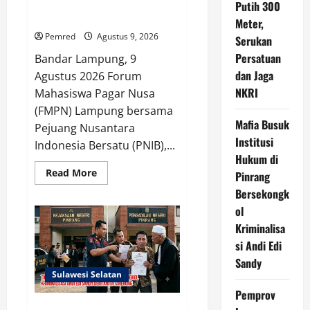
Serukan Persatuan dan Jaga
Indonesia
Putih 300
Tak
NKRI
Meter,
Terus
Tertinggal
Pemred
Agustus 9, 2026
Serukan
Persatuan
Bandar Lampung, 9
dan Jaga
Agustus 2026 Forum
NKRI
Mahasiswa Pagar Nusa
(FMPN) Lampung bersama
Mafia Busuk
Pejuang Nusantara
Institusi
Indonesia Bersatu (PNIB),...
Hukum di
Read
Read More
Pinrang
more
about
Bersekongk
FMPN
ol
Lampung
dan
Kriminalisa
PNIB
Gelar
si Andi Edi
Kirab
Merah
Sandy
Putih
Sulawesi Selatan
300
Meter,
Pemprov
Serukan
Persatuan