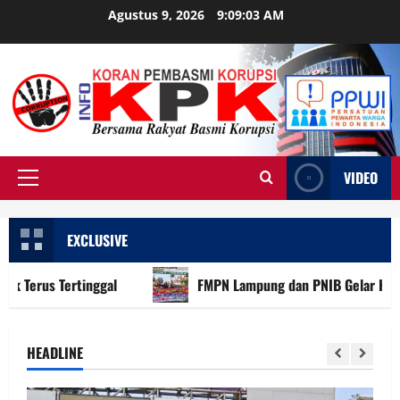
Skip
Agustus 9, 2026
9:09:04 AM
to
content
VIDEO
Primary
Menu
EXCLUSIVE
inggal
FMPN Lampung dan PNIB Gelar Kirab Merah Putih
HEADLINE