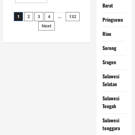
more
Barat
about
SURAT
Paginasi
TERBUKA
1
2
3
4
…
132
UNTUK
Pringsewu
PEMERINTAH
Next
pos
PUSAT
Riau
Sorong
Sragen
Sulawesi
Selatan
Sulawesi
Tengah
Sulawesi
tenggara