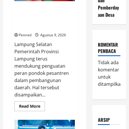
dan
Sandy
Pemberday
Pemprov Lampung Perkuat
aan Desa
Peran Pesantren dalam
Pembangunan dan
Pengembangan SDM
Pemred
Agustus 9, 2026
Lampung Selatan
KOMENTAR
PEMBACA
Pemerintah Provinsi
Lampung terus
Tidak ada
mendukung penguatan
komentar
peran pondok pesantren
untuk
dalam pembangunan
ditampilkan.
daerah. Hal tersebut
disampaikan...
Read
Read More
more
about
Pemprov
ARSIP
Lampung
Perkuat