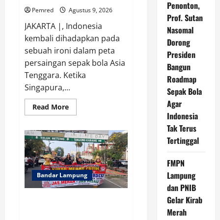
Penonton,
Pemred
Agustus 9, 2026
Prof. Sutan
JAKARTA |, Indonesia
Nasomal
kembali dihadapkan pada
Dorong
sebuah ironi dalam peta
Presiden
persaingan sepak bola Asia
Bangun
Tenggara. Ketika
Roadmap
Singapura,...
Sepak Bola
Agar
Read
Read More
more
Indonesia
about
Indonesia
Tak Terus
Hanya
Tertinggal
Jadi
Penonton,
Prof.
Sutan
FMPN
Nasomal
Lampung
Dorong
Bandar Lampung
Presiden
dan PNIB
Bangun
Roadmap
Gelar Kirab
FMPN Lampung dan PNIB Gelar
Sepak
Bola
Kirab Merah Putih 300 Meter,
Merah
Agar