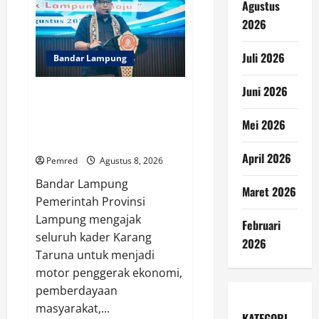
Peran
Agustus
Pesantren
dalam
2026
Pembangunan
dan
Pengembangan
Juli 2026
Bandar Lampung
SDM
Juni 2026
Pemprov Lampung Dorong
Karang Taruna Jadi Motor
Mei 2026
Penggerak Ekonomi dan
Pemberdayaan Desa
April 2026
Pemred
Agustus 8, 2026
Bandar Lampung
Maret 2026
Pemerintah Provinsi
Lampung mengajak
Februari
seluruh kader Karang
2026
Taruna untuk menjadi
motor penggerak ekonomi,
pemberdayaan
masyarakat,...
KATEGORI