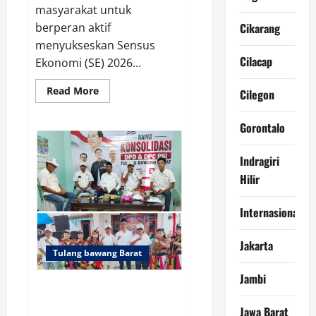
masyarakat untuk
berperan aktif
Cikarang
menyukseskan Sensus
Cilacap
Ekonomi (SE) 2026...
Read
Read More
Cilegon
more
about
Sensus
Gorontalo
Ekonomi
2026,
Pemprov
Lampung
Indragiri
Tekankan
Hilir
Pentingnya
Data
Akurat
untuk
Internasional
Kebijakan
Tepat
Sasaran
Jakarta
Tulang bawang Barat
Jambi
Gelar Rapat Konsolidasi DPD
dan DPC PSI Tubaba, Eko
Jawa Barat