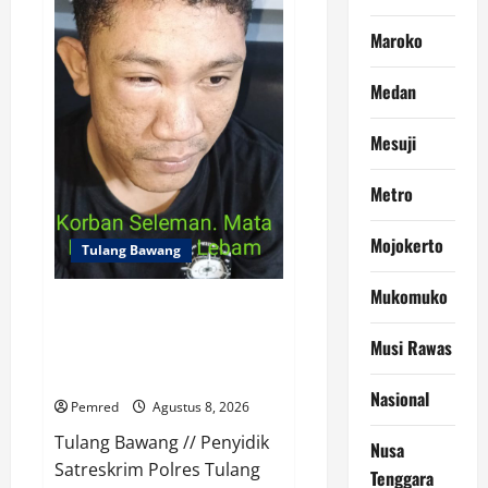
Provinsi
Lampung
Priode
Maroko
2026-
2031
Medan
Mesuji
Metro
Mojokerto
Tulang Bawang
Mukomuko
Riko Adik Korban Penganiaya
Meminta Penyidik Satreskrim
Musi Rawas
Polres Tulang Bawang Tindak
Tegas Para Pelaku
Nasional
Pemred
Agustus 8, 2026
Tulang Bawang // Penyidik
Nusa
Satreskrim Polres Tulang
Tenggara