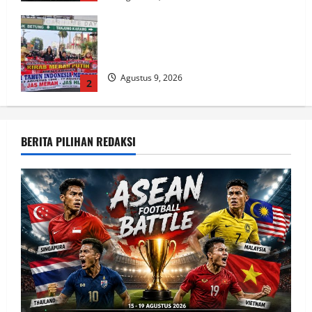
FMPN Lampung dan PNIB Gelar Kirab
Merah Putih 300 Meter, Serukan
Persatuan dan Jaga NKRI
Agustus 9, 2026
2
Mafia Busuk Institusi Hukum di Pinrang
Bersekongkol Kriminalisasi Andi Edi
BERITA PILIHAN REDAKSI
Sandy
Agustus 9, 2026
3
Pemprov Lampung Perkuat Peran
Pesantren dalam Pembangunan dan
Pengembangan SDM
Agustus 9, 2026
4
Pemprov Lampung Dorong Karang