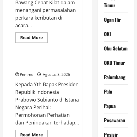
Bawang Cepat Kilat dalam
Timur
menangani permasalahan
perkara keributan di
Ogan Ilir
acara...
OKI
Read
Read More
more
Uncategorized
about
Oku Selatan
Riko
Adik
Korban
SURAT TERBUKA UNTUK
OKU Timur
Penganiaya
PEMERINTAH PUSAT
Meminta
Penyidik
Pemred
Agustus 8, 2026
Satreskrim
Palembang
Polres
Kepada Yth Bapak Presiden
Tulang
Bawang
Palu
Republik Indonesia
Tindak
Tegas
Prabowo Subianto di Istana
Para
Papua
Pelaku
Negara Perihal:
Permohonan Perhatian
Pesawaran
dan Penindakan terhadap...
Pesisir
Read
Read More