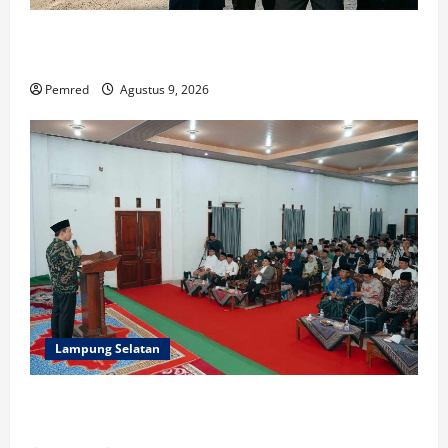
Mafia Busuk Institusi Hukum di Pinrang
Bersekongkol Kriminalisasi Andi Edi Sandy
Pemred
Agustus 9, 2026
Lampung Selatan
Pemprov Lampung Perkuat Peran Pesantren dalam
Pembangunan dan Pengembangan SDM