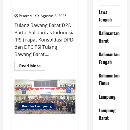
Sunarko: Kebut Pengurusan
Tingkat Desa
Jawa
Pemred
Agustus 8, 2026
Tengah
Tulang Bawang Barat DPD
Partai Solidaritas Indonesia
Kalimantan
(PSI) rapat Konsoldasi DPD
Barat
dan DPC PSI Tulang
Kalimantan
Bawang Barat,...
Tengah
Read
Read More
more
about
Kalimantan
Gelar
Rapat
Timur
Konsolidasi
DPD
dan
Lampung
DPC
PSI
Tubaba,
Bandar Lampung
Lampung
Eko
Sunarko:
Barat
Kebut
Proses Pengambilan Keputusan
Pengurusan
Tingkat
Berjalan Lancar WFS Pimpin