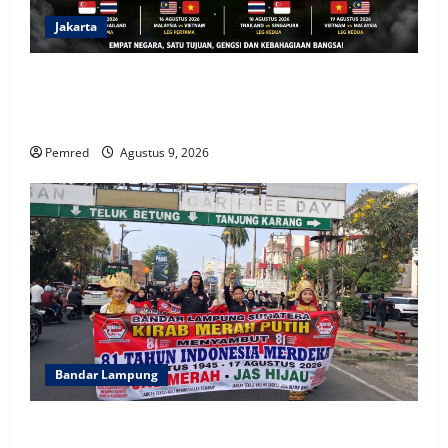
Taruna Jadi Motor Penggerak Ekonomi
dan Pemberdayaan Desa
Jakarta
Agustus 8, 2026
5
Indonesia Hanya Jadi Penonton, Prof. Sutan Nasomal
Dorong Presiden Bangun Roadmap Sepak Bola Agar
Indonesia Tak Terus Tertinggal
Pemred
Agustus 9, 2026
Bandar Lampung
FMPN Lampung dan PNIB Gelar Kirab Merah Putih
300 Meter, Serukan Persatuan dan Jaga NKRI