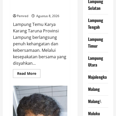
Desa
Lampung
Karang Taruna Provinsi
Selatan
Lampung Priode 2026-2031
Pemred
Agustus 8, 2026
Lampung
Lampung Temu Karya
Tengah
Karang Taruna Provinsi
Lampung berlangsung
Lampung
penuh kehangatan dan
Timur
kebersamaan. Melalui
kesepakatan bersama yang
Lampung
disyahkan...
Utara
Read
Read More
Majalengka
more
about
Proses
Pengambilan
Malang
Keputusan
Berjalan
Lancar
Malang\
WFS
Pimpin
Karang
Maluku
Taruna