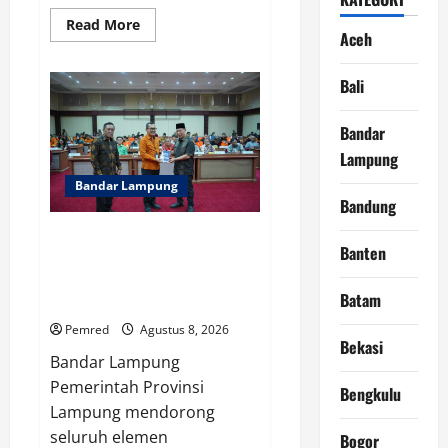
Read
Read More
Aceh
more
about
Pemprov
Lampung
Bali
Dorong
Karang
Taruna
Bandar
Jadi
Motor
Lampung
Penggerak
Ekonomi
Bandar Lampung
dan
Bandung
Pemberdayaan
Desa
Sensus Ekonomi 2026, Pemprov
Banten
Lampung Tekankan Pentingnya
Data Akurat untuk Kebijakan
Batam
Tepat Sasaran
Pemred
Agustus 8, 2026
Bekasi
Bandar Lampung
Pemerintah Provinsi
Bengkulu
Lampung mendorong
seluruh elemen
Bogor