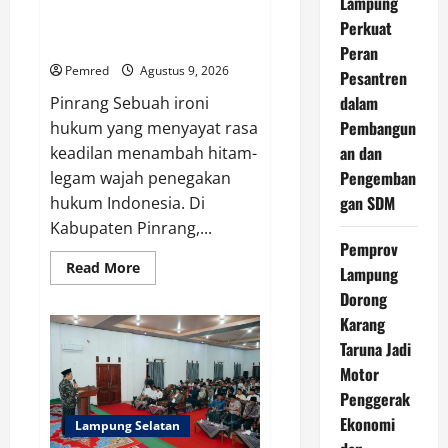
Mafia Busuk Institusi Hukum di
Lampung
dan
Pinrang Bersekongkol
Jaga
Perkuat
NKRI
Kriminalisasi Andi Edi Sandy
Peran
Pemred
Agustus 9, 2026
Pesantren
dalam
Pinrang Sebuah ironi
Pembangun
hukum yang menyayat rasa
an dan
keadilan menambah hitam-
Pengemban
legam wajah penegakan
gan SDM
hukum Indonesia. Di
Kabupaten Pinrang,...
Pemprov
Read
Read More
Lampung
more
about
Dorong
Mafia
Karang
Busuk
Institusi
Taruna Jadi
Hukum
di
Motor
Pinrang
Bersekongkol
Penggerak
Kriminalisasi
Andi
Ekonomi
Lampung Selatan
Edi