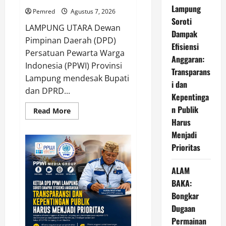
Lampung
Pemred
Agustus 7, 2026
Soroti
​LAMPUNG UTARA Dewan
Dampak
Pimpinan Daerah (DPD)
Efisiensi
Persatuan Pewarta Warga
Anggaran:
Indonesia (PPWI) Provinsi
Transparans
Lampung mendesak Bupati
i dan
dan DPRD...
Kepentinga
n Publik
Read
Read More
more
Harus
about
Soal
Menjadi
Ritel
Modern
Prioritas
Ilegal,
DPD
PPWI
ALAM
Lampung
Desak
BAKA:
Bupati
Bongkar
dan
DPRD
Dugaan
Tindak
Tegas
Permainan
Penegakan