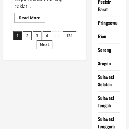
Pesisir
coklat...
Barat
Read
Read More
more
Pringsewu
about
Oknum
Paginasi
Polisi
1
2
3
4
…
131
Riau
Kebon
Jeruk
Next
pos
Jadi
Sorong
Backing
Mafia
Tanah
Merampas
Sragen
Hak
Keluarga
Ambar
Sulawesi
Witjaksono
Sutarman
Selatan
Sulawesi
Tengah
Sulawesi
tenggara