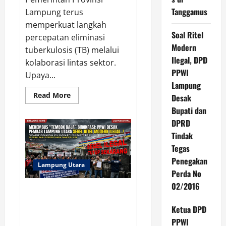
Tanggamus
Lampung terus
memperkuat langkah
Soal Ritel
percepatan eliminasi
Modern
tuberkulosis (TB) melalui
Ilegal, DPD
kolaborasi lintas sektor.
PPWI
Upaya...
Lampung
Read
Read More
Desak
more
about
Bupati dan
Pemprov
DPRD
Lampung
Intensifkan
Tindak
Percepatan
Penanggulangan
Tegas
Tuberkulosis
di
Penegakan
Tanggamus
Lampung Utara
Perda No
02/2016
Soal Ritel Modern Ilegal, DPD
PPWI Lampung Desak Bupati
Ketua DPD
dan DPRD Tindak Tegas
PPWI
Penegakan Perda No 02/2016