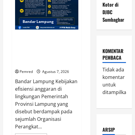
Perda
Kotor di
No
02/2016
DJBC
Sumbagbar
Bandar Lampung
Ketua DPD PPWI Lampung
Soroti Dampak Efisiensi
Anggaran: Transparansi dan
KOMENTAR
Kepentingan Publik Harus
PEMBACA
Menjadi Prioritas
Tidak ada
Pemred
Agustus 7, 2026
komentar
Bandar Lampung Kebijakan
untuk
efisiensi anggaran di
ditampilkan.
lingkungan Pemerintah
Provinsi Lampung yang
disebut berdampak pada
sejumlah Organisasi
Perangkat...
ARSIP