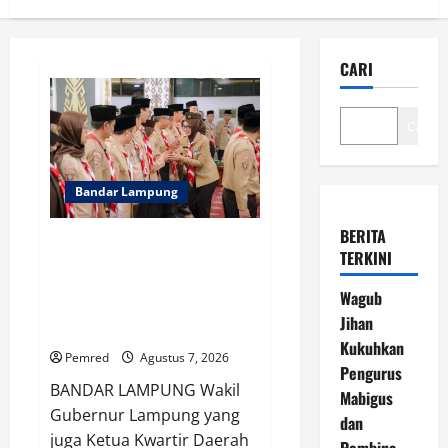
CARI
Cari
Bandar Lampung
BERITA
Wagub Jihan Kukuhkan
TERKINI
Pengurus Mabigus dan Pembina
Gudep UIN Raden Intan, Dorong
Wagub
Pramuka Perkuat Karakter
Jihan
Generasi Muda
Kukuhkan
Pemred
Agustus 7, 2026
Pengurus
BANDAR LAMPUNG Wakil
Mabigus
Gubernur Lampung yang
dan
juga Ketua Kwartir Daerah