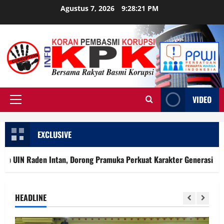
Skip
Agustus 7, 2026
9:28:22 PM
to
content
VIDEO
Primary
Menu
EXCLUSIVE
tan, Dorong Pramuka Perkuat Karakter Generasi Muda
HEADLINE