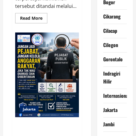
Bogor
tersebut ditandai melalui...
Cikarang
Read
Read More
more
about
Cilacap
Soft
Launching
NCC
2026,
Cilegon
APTIKNAS
Dorong
Percepatan
Gorontalo
RUU
KKS
untuk
Indragiri
Memperkuat
Kedaulatan
Hilir
Digital
Indonesia
Internasional
Jakarta
Jakarta
Jambi
Jangan Jadi Pejabat, Jangan
Kelola Anggaran Rakyat, Jika