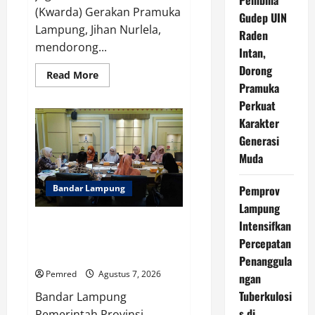
Pembina
(Kwarda) Gerakan Pramuka
Gudep UIN
Lampung, Jihan Nurlela,
Raden
mendorong...
Intan,
Dorong
Read
Read More
more
Pramuka
about
Wagub
Perkuat
Jihan
Karakter
Kukuhkan
Pengurus
Generasi
Mabigus
dan
Muda
Pembina
Gudep
UIN
Bandar Lampung
Pemprov
Raden
Intan,
Lampung
Dorong
Pramuka
Pemprov Lampung Intensifkan
Intensifkan
Perkuat
Percepatan Penanggulangan
Karakter
Percepatan
Generasi
Tuberkulosis di Tanggamus
Penanggula
Muda
Pemred
Agustus 7, 2026
ngan
Tuberkulosi
Bandar Lampung
s di
Pemerintah Provinsi