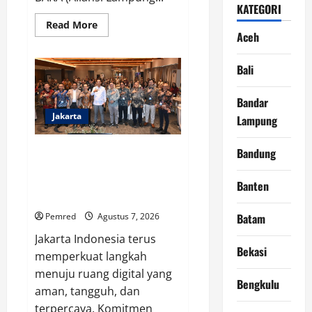
KATEGORI
Read
Read More
more
Aceh
about
ALAM
BAKA:
Bali
Bongkar
Dugaan
Permainan
Bandar
Kotor
di
Jakarta
Lampung
DJBC
Sumbagbar
Soft Launching NCC 2026,
Bandung
APTIKNAS Dorong Percepatan
RUU KKS untuk Memperkuat
Banten
Kedaulatan Digital Indonesia
Pemred
Agustus 7, 2026
Batam
Jakarta Indonesia terus
Bekasi
memperkuat langkah
menuju ruang digital yang
Bengkulu
aman, tangguh, dan
terpercaya. Komitmen