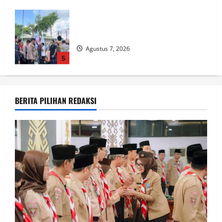
Wagub Jihan Kukuhkan Pengurus
Mabigus dan Pembina Gudep UIN Raden
Intan, Dorong Pramuka Perkuat
Karakter Generasi Muda
1
Agustus 7, 2026
Pemprov Lampung Intensifkan
Percepatan Penanggulangan
BERITA PILIHAN REDAKSI
Tuberkulosis di Tanggamus
Agustus 7, 2026
2
Soal Ritel Modern Ilegal, DPD PPWI
Lampung Desak Bupati dan DPRD Tindak
Tegas Penegakan Perda No 02/2016
Agustus 7, 2026
3
Ketua DPD PPWI Lampung Soroti
Dampak Efisiensi Anggaran: Transparansi