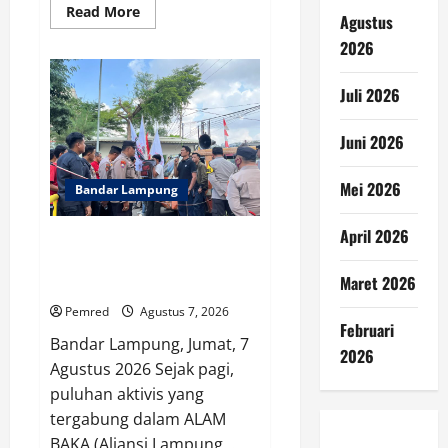
Read
Read More
Agustus
more
about
2026
Ketua
DPD
PPWI
Juli 2026
Lampung
Soroti
Dampak
Efisiensi
Juni 2026
Anggaran:
Transparansi
dan
Mei 2026
Bandar Lampung
Kepentingan
Publik
Harus
April 2026
Menjadi
ALAM BAKA: Bongkar Dugaan
Prioritas
Permainan Kotor di DJBC
Maret 2026
Sumbagbar
Pemred
Agustus 7, 2026
Februari
Bandar Lampung, Jumat, 7
2026
Agustus 2026 Sejak pagi,
puluhan aktivis yang
tergabung dalam ALAM
BAKA (Aliansi Lampung...