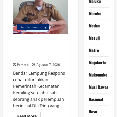
Maluku
Negara
Di
Seluruh
Maroko
Indonesia
Tertibkan
bendera
Medan
luntur
Bandar Lampung
kusam
dan
Pasang
Mesuji
Bendera
Belum 1×24 Jam, Camat
Bercahaya
Kemiling Temukan Dini dan
Mewarnai
Metro
Indonesia
Siapkan Solusi Agar Kembali
Merdeka
Mengenyam Pendidikan
!!!
Mojokerto
Pemred
Agustus 7, 2026
Bandar Lampung Respons
Mukomuko
cepat ditunjukkan
Pemerintah Kecamatan
Musi Rawas
Kemiling setelah kisah
Nasional
seorang anak perempuan
berinisial DL (Dini) yang...
Nusa
Read
Read More