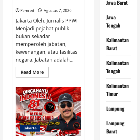
Jawa Barat
Tak Mau Diawasi dan Diberitakan
Pemred
Agustus 7, 2026
Jawa
Jakarta Oleh: Jurnalis PPWI
Tengah
Menjadi pejabat publik
bukan sekadar
Kalimantan
memperoleh jabatan,
Barat
kewenangan, atau fasilitas
negara. Jabatan adalah...
Kalimantan
Tengah
Read
Read More
more
about
Kalimantan
Jangan
Jadi
Timur
Pejabat,
Jangan
Kelola
Anggaran
Lampung
Rakyat,
Jika
Tak
Lampung
Mau
Jakarta
Diawasi
Barat
dan
Diberitakan