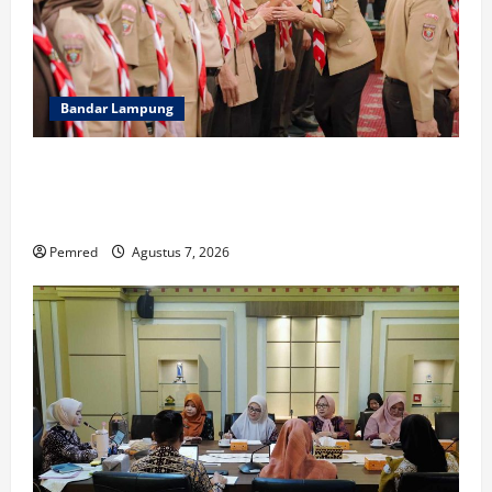
Bandar Lampung
Wagub Jihan Kukuhkan Pengurus Mabigus dan
Pembina Gudep UIN Raden Intan, Dorong Pramuka
Perkuat Karakter Generasi Muda
Pemred
Agustus 7, 2026