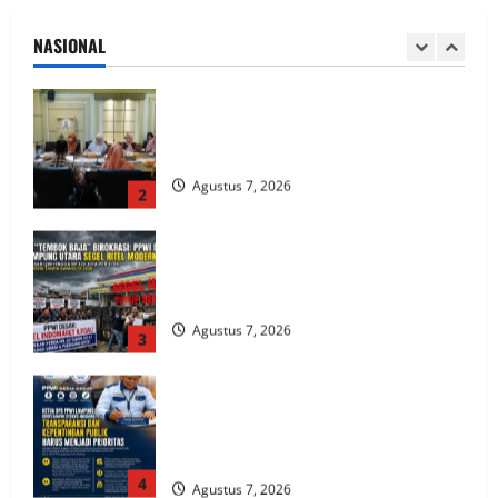
Tuberkulosis di Tanggamus
NASIONAL
Agustus 7, 2026
2
Soal Ritel Modern Ilegal, DPD PPWI
Lampung Desak Bupati dan DPRD Tindak
Tegas Penegakan Perda No 02/2016
Agustus 7, 2026
3
Ketua DPD PPWI Lampung Soroti
Dampak Efisiensi Anggaran: Transparansi
dan Kepentingan Publik Harus Menjadi
Prioritas
4
Agustus 7, 2026
ALAM BAKA: Bongkar Dugaan Permainan
Kotor di DJBC Sumbagbar
Agustus 7, 2026
5