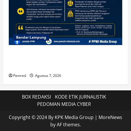
Bandar Lampung
Ketua DPD PPWI Lampung Soroti Dampak Efisiensi
Anggaran: Transparansi dan Kepentingan Publik
Harus Menjadi Prioritas
Pemred
Agustus 7, 2026
BOX REDAKSI
KODE ETIK JURNALISTIK
PEDOMAN MEDIA CYBER
Copyright © 2024 By KPK Media Group
|
MoreNews
by AF themes.