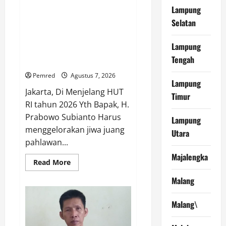
Profesor Minta Presiden RI
Lampung
Perintahkan Semua Aparatur
Selatan
Negara Di Seluruh Indonesia
Tertibkan bendera luntur kusam
Lampung
dan Pasang Bendera Bercahaya
Tengah
Mewarnai Indonesia Merdeka !!!
Pemred
Agustus 7, 2026
Lampung
Jakarta, Di Menjelang HUT
Timur
RI tahun 2026 Yth Bapak, H.
Prabowo Subianto Harus
Lampung
menggelorakan jiwa juang
Utara
pahlawan...
Majalengka
Read
Read More
more
about
Malang
Profesor
Minta
Presiden
Malang\
RI
Perintahkan
Semua
Aparatur