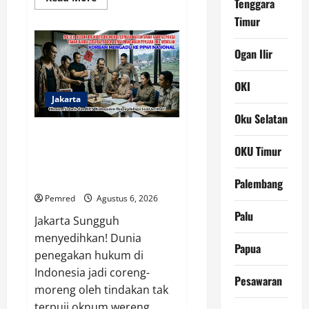
Tenggara
more
about
Timur
Belum
1×24
Jam,
Ogan Ilir
Camat
Kemiling
Temukan
Dini
OKI
dan
Jakarta
Siapkan
Solusi
Oku Selatan
Agar
Kembali
Oknum Polisi Kebon Jeruk Jadi
Mengenyam
Backing Mafia Tanah Merampas
OKU Timur
Pendidikan
Hak Keluarga Ambar Witjaksono
Sutarman
Palembang
Pemred
Agustus 6, 2026
Palu
Jakarta Sungguh
menyedihkan! Dunia
Papua
penegakan hukum di
Indonesia jadi coreng-
Pesawaran
moreng oleh tindakan tak
terpuji oknum wereng