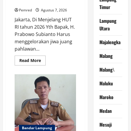
Mewarnai Indonesia Merdeka !!!
Timur
Pemred
Agustus 7, 2026
Jakarta, Di Menjelang HUT
Lampung
RI tahun 2026 Yth Bapak, H.
Utara
Prabowo Subianto Harus
menggelorakan jiwa juang
Majalengka
pahlawan...
Malang
Read
Read More
more
about
Malang\
Profesor
Minta
Presiden
Maluku
RI
Perintahkan
Semua
Maroko
Aparatur
Negara
Di
Seluruh
Medan
Indonesia
Tertibkan
bendera
Mesuji
luntur
Bandar Lampung
kusam