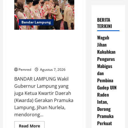
BERITA
Bandar Lampung
TERKINI
Wagub Jihan Kukuhkan
Wagub
Pengurus Mabigus dan Pembina
Jihan
Gudep UIN Raden Intan, Dorong
Kukuhkan
Pramuka Perkuat Karakter
Pengurus
Generasi Muda
Mabigus
Pemred
Agustus 7, 2026
dan
BANDAR LAMPUNG Wakil
Pembina
Gubernur Lampung yang
Gudep UIN
juga Ketua Kwartir Daerah
Raden
(Kwarda) Gerakan Pramuka
Intan,
Lampung, Jihan Nurlela,
Dorong
mendorong...
Pramuka
Perkuat
Read
Read More