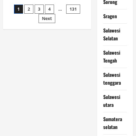
Polisi
Sorong
Kebon
Paginasi
1
2
3
4
…
131
Jeruk
Jadi
Sragen
Backing
Next
pos
Mafia
Tanah
Sulawesi
Merampas
Hak
Selatan
Keluarga
Ambar
Witjaksono
Sutarman
Sulawesi
Tengah
Sulawesi
tenggara
Sulawesi
utara
Sumatera
selatan