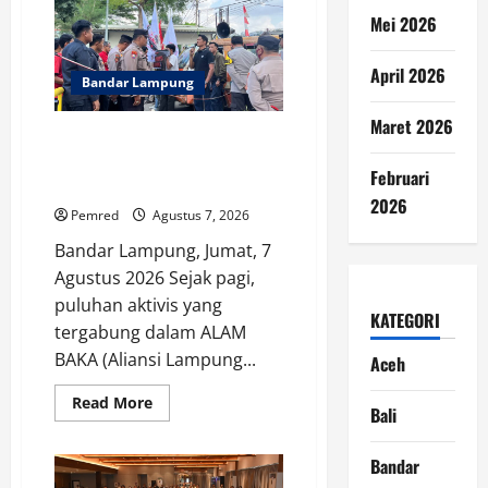
Dampak
Mei 2026
Efisiensi
Anggaran:
Transparansi
dan
April 2026
Bandar Lampung
Kepentingan
Publik
Harus
Maret 2026
Menjadi
ALAM BAKA: Bongkar Dugaan
Prioritas
Permainan Kotor di DJBC
Februari
Sumbagbar
2026
Pemred
Agustus 7, 2026
Bandar Lampung, Jumat, 7
Agustus 2026 Sejak pagi,
puluhan aktivis yang
KATEGORI
tergabung dalam ALAM
BAKA (Aliansi Lampung...
Aceh
Read
Read More
Bali
more
about
ALAM
BAKA:
Bandar
Bongkar