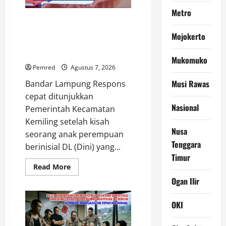
dan
Metro
Pasang
Bendera
Belum 1×24 Jam, Camat
Bercahaya
Kemiling Temukan Dini dan
Mewarnai
Mojokerto
Indonesia
Siapkan Solusi Agar Kembali
Merdeka
Mengenyam Pendidikan
!!!
Mukomuko
Pemred
Agustus 7, 2026
Musi Rawas
Bandar Lampung Respons
cepat ditunjukkan
Nasional
Pemerintah Kecamatan
Kemiling setelah kisah
Nusa
seorang anak perempuan
Tenggara
berinisial DL (Dini) yang...
Timur
Read
Read More
more
Ogan Ilir
about
Belum
1×24
Jam,
OKI
Camat
Kemiling
Temukan