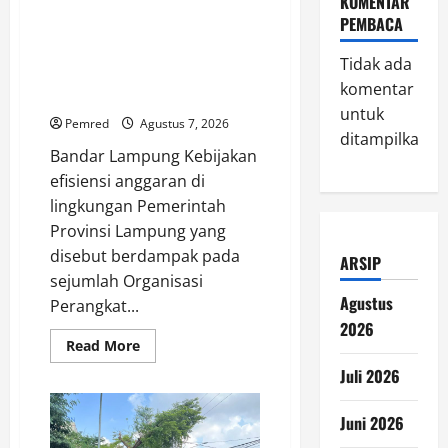
KOMENTAR
Ketua DPD PPWI Lampung
PEMBACA
Soroti Dampak Efisiensi
Anggaran: Transparansi dan
Tidak ada
Kepentingan Publik Harus
komentar
Menjadi Prioritas
untuk
Pemred
Agustus 7, 2026
ditampilkan.
Bandar Lampung Kebijakan
efisiensi anggaran di
lingkungan Pemerintah
Provinsi Lampung yang
disebut berdampak pada
ARSIP
sejumlah Organisasi
Agustus
Perangkat...
2026
Read
Read More
more
about
Juli 2026
Ketua
DPD
PPWI
Juni 2026
Lampung
Soroti