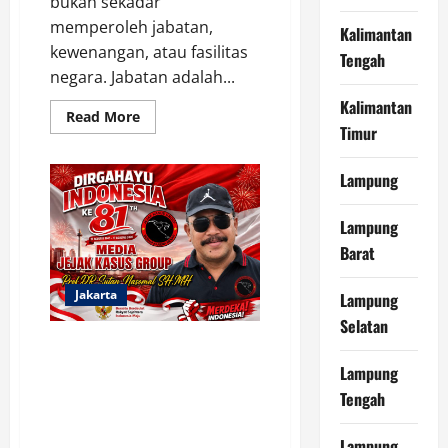
bukan sekadar
memperoleh jabatan,
Kalimantan
kewenangan, atau fasilitas
Tengah
negara. Jabatan adalah...
Kalimantan
Read
Read More
more
Timur
about
Jangan
Jadi
Lampung
Pejabat,
Jangan
Kelola
Lampung
Anggaran
Rakyat,
Barat
Jika
Tak
Mau
Jakarta
Lampung
Diawasi
dan
Selatan
Diberitakan
Profesor Minta Presiden RI
Perintahkan Semua Aparatur
Lampung
Negara Di Seluruh Indonesia
Tengah
Tertibkan bendera luntur kusam
dan Pasang Bendera Bercahaya
Lampung