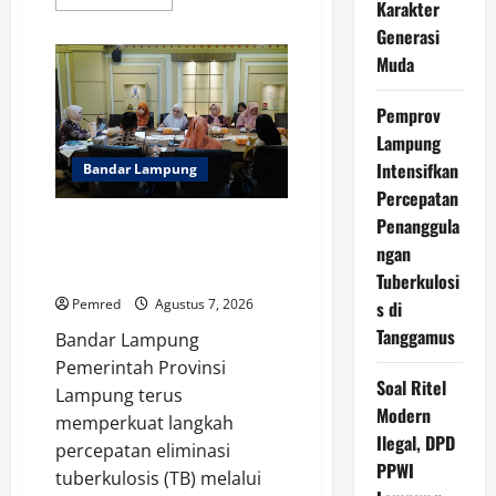
more
Karakter
about
Generasi
Wagub
Jihan
Muda
Kukuhkan
Pengurus
Mabigus
Pemprov
dan
Pembina
Lampung
Gudep
UIN
Intensifkan
Bandar Lampung
Raden
Intan,
Percepatan
Dorong
Pramuka
Penanggula
Pemprov Lampung Intensifkan
Perkuat
Percepatan Penanggulangan
ngan
Karakter
Generasi
Tuberkulosis di Tanggamus
Tuberkulosi
Muda
Pemred
Agustus 7, 2026
s di
Tanggamus
Bandar Lampung
Pemerintah Provinsi
Soal Ritel
Lampung terus
Modern
memperkuat langkah
Ilegal, DPD
percepatan eliminasi
PPWI
tuberkulosis (TB) melalui