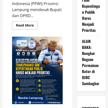
Indonesia (PPWI) Provinsi
Kepentinga
Lampung mendesak Bupati
n Publik
dan DPRD...
Harus
Menjadi
Read
Read More
more
Prioritas
about
Soal
Ritel
ALAM
Modern
Ilegal,
BAKA:
DPD
PPWI
Bongkar
Lampung
Dugaan
Desak
Bupati
Permainan
dan
DPRD
Kotor di
Tindak
Tegas
DJBC
Penegakan
Perda
Sumbagbar
No
02/2016
Bandar Lampung