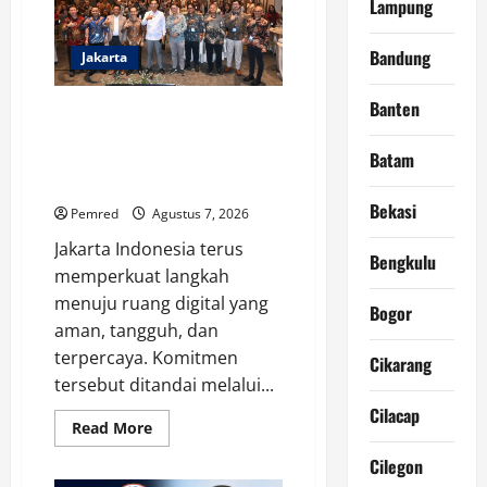
Lampung
Dugaan
Permainan
Kotor
di
Bandung
Jakarta
DJBC
Sumbagbar
Banten
Soft Launching NCC 2026,
APTIKNAS Dorong Percepatan
Batam
RUU KKS untuk Memperkuat
Kedaulatan Digital Indonesia
Bekasi
Pemred
Agustus 7, 2026
Jakarta Indonesia terus
Bengkulu
memperkuat langkah
menuju ruang digital yang
Bogor
aman, tangguh, dan
terpercaya. Komitmen
Cikarang
tersebut ditandai melalui...
Cilacap
Read
Read More
more
about
Cilegon
Soft