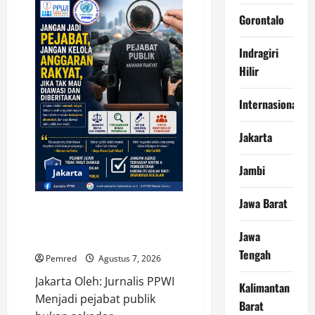
Launching
NCC
Gorontalo
2026,
APTIKNAS
Dorong
Percepatan
Indragiri
RUU
KKS
Hilir
untuk
Memperkuat
Kedaulatan
Internasional
Digital
Indonesia
Jakarta
Jambi
Jakarta
Jawa Barat
Jangan Jadi Pejabat, Jangan
Kelola Anggaran Rakyat, Jika
Jawa
Tak Mau Diawasi dan Diberitakan
Tengah
Pemred
Agustus 7, 2026
Jakarta Oleh: Jurnalis PPWI
Kalimantan
Menjadi pejabat publik
Barat