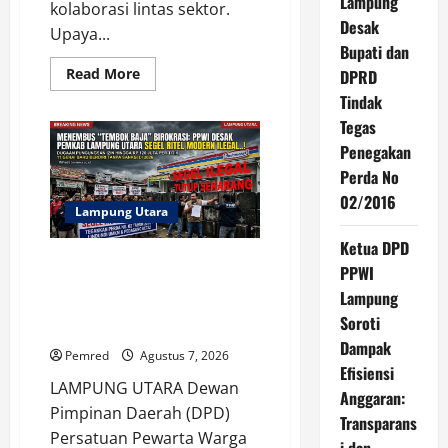
Lampung
kolaborasi lintas sektor.
Desak
Upaya...
Bupati dan
Read
Read More
DPRD
more
Tindak
about
Pemprov
Tegas
Lampung
Intensifkan
Penegakan
Percepatan
Penanggulangan
Perda No
Tuberkulosis
di
02/2016
Tanggamus
Lampung Utara
Ketua DPD
Soal Ritel Modern Ilegal, DPD
PPWI
PPWI Lampung Desak Bupati
Lampung
dan DPRD Tindak Tegas
Soroti
Penegakan Perda No 02/2016
Dampak
Pemred
Agustus 7, 2026
Efisiensi
​LAMPUNG UTARA Dewan
Anggaran:
Pimpinan Daerah (DPD)
Transparans
Persatuan Pewarta Warga
i dan