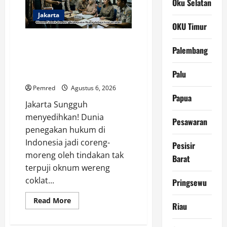
Oku Selatan
Dini
dan
Jakarta
Siapkan
OKU Timur
Solusi
Agar
Kembali
Oknum Polisi Kebon Jeruk Jadi
Mengenyam
Palembang
Backing Mafia Tanah Merampas
Pendidikan
Hak Keluarga Ambar Witjaksono
Palu
Sutarman
Pemred
Agustus 6, 2026
Papua
Jakarta Sungguh
menyedihkan! Dunia
Pesawaran
penegakan hukum di
Indonesia jadi coreng-
Pesisir
moreng oleh tindakan tak
Barat
terpuji oknum wereng
coklat...
Pringsewu
Read
Read More
Riau
more
about
Oknum