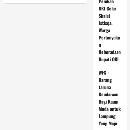
Pemkab
YORINDO,
APKOMINDO
OKI Gelar
&
APTIKNAS
Shalat
Gelar
Roadshow
Istisqa,
di
Warga
Surabaya,
BSSN
Pertanyaka
Beri
Peringatan
n
Keras
soal
Keberadaan
Keamanan
Siber
Bupati OKI
WFS :
Karang
taruna
Kendaraan
Bagi Kaum
Muda untuk
Lampung
Yang Maju