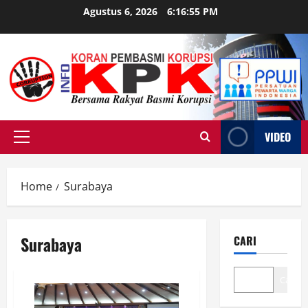
Skip
Agustus 6, 2026
6:16:56 PM
to
content
VIDEO
Primary
Menu
Home
Surabaya
Surabaya
CARI
Cari