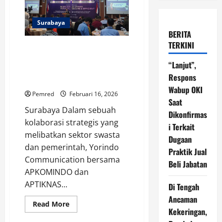
Surabaya
BERITA
TERKINI
YORINDO, APKOMINDO &
APTIKNAS Gelar Roadshow di
“Lanjut”,
Surabaya, BSSN Beri Peringatan
Respons
Keras soal Keamanan Siber
Wabup OKI
Pemred
Februari 16, 2026
Saat
Surabaya Dalam sebuah
Dikonfirmas
kolaborasi strategis yang
i Terkait
melibatkan sektor swasta
Dugaan
dan pemerintah, Yorindo
Praktik Jual
Communication bersama
Beli Jabatan
APKOMINDO dan
APTIKNAS...
Di Tengah
Ancaman
Read
Read More
Kekeringan,
more
about