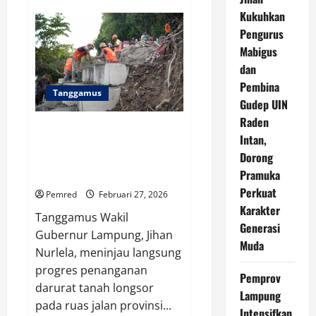
Wagub
Kukuhkan
Jihan
Dorong
Pengurus
Pembangunan
Jalan
Mabigus
Penyangga
dan
Ekonomi
dan
Pembina
Wisata
Tanggamus
di
Gudep UIN
Tanggamus
Raden
Pemprov Lampung Percepat
Intan,
Perbaikan Longsor Ruas Sp.
Dorong
Umbar–Putih Doh di Kabupaten
Pramuka
Tanggamus
Perkuat
Pemred
Februari 27, 2026
Karakter
Tanggamus Wakil
Generasi
Gubernur Lampung, Jihan
Muda
Nurlela, meninjau langsung
progres penanganan
Pemprov
darurat tanah longsor
Lampung
pada ruas jalan provinsi...
Intensifkan