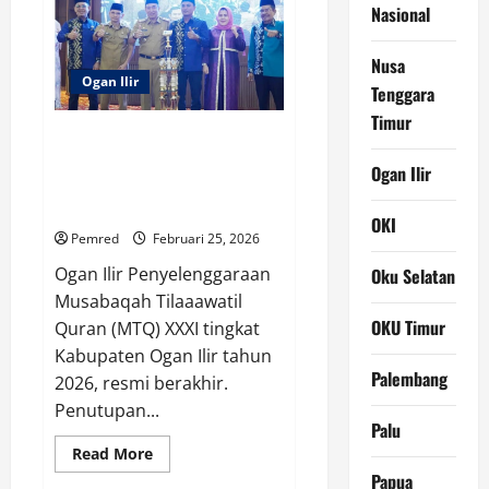
Nasional
Ilir
Pimpin
Rakor
Tim
Nusa
Koordinasi
Ogan Ilir
Penanggulangan
Tenggara
Kemiskinan,
Timur
Bahas
Program
MTQ XXXI Ogan Ilir Berakhir,
Konkret
Pemulutan Sabet Gelar Juara
Ogan Ilir
Umum, Pj Sekda Sampaikan
Apresiasi
OKI
Pemred
Februari 25, 2026
Ogan Ilir Penyelenggaraan
Oku Selatan
Musabaqah Tilaaawatil
OKU Timur
Quran (MTQ) XXXI tingkat
Kabupaten Ogan Ilir tahun
Palembang
2026, resmi berakhir.
Penutupan...
Palu
Read
Read More
more
Papua
about