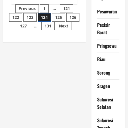
MTQ
Paginasi
XXXI
Previous
1
…
121
Ogan
Pesawaran
Ilir
122
123
124
125
126
pos
Berakhir,
Pemulutan
Pesisir
127
…
131
Next
Sabet
Gelar
Barat
Juara
Umum,
Pj
Pringsewu
Sekda
Sampaikan
Apresiasi
Riau
Sorong
Sragen
Sulawesi
Selatan
Sulawesi
Tengah