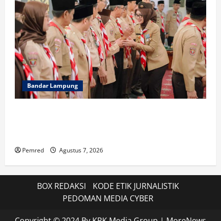
Bandar Lampung
Wagub Jihan Kukuhkan Pengurus Mabigus dan
Pembina Gudep UIN Raden Intan, Dorong Pramuka
Perkuat Karakter Generasi Muda
Pemred
Agustus 7, 2026
BOX REDAKSI
KODE ETIK JURNALISTIK
PEDOMAN MEDIA CYBER
Copyright © 2024 By KPK Media Group
|
MoreNews