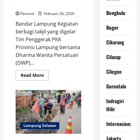
DWP Ptovinsi Lampung
Bengkulu
Pemred
Februari 26, 2026
Bandar Lampung Kegiatan
Bogor
berbagi takjil yang digelar
Tim Penggerak PKK
Cikarang
Provinsi Lampung bersama
Dharma Wanita Persatuan
Cilacap
(DWP)...
Cilegon
Read
Read More
more
about
Gorontalo
Antusiasme
Warga
Warnai
Indragiri
Kegiatan
Berbagi
Hilir
Takjil
PKK
dan
DWP
Internasional
Lampung Selatan
Ptovinsi
Lampung
Jakarta