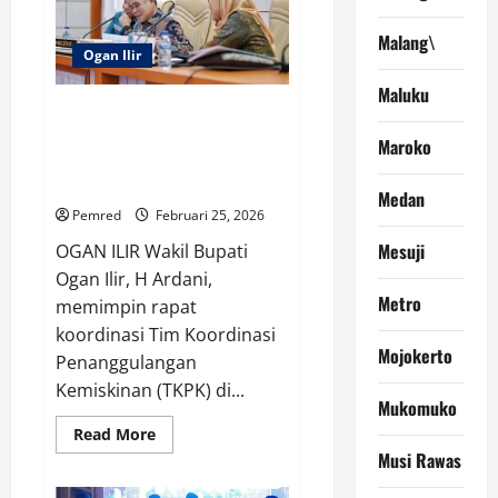
Besar
Rusia
Malang\
untuk
Ogan Ilir
Buka
Puasa
Bersama
Maluku
di
Wabup Ogan Ilir Pimpin Rakor
Kediaman
Tim Koordinasi Penanggulangan
Dubes
Maroko
Kemiskinan, Bahas Program
Konkret
Medan
Pemred
Februari 25, 2026
Mesuji
OGAN ILIR Wakil Bupati
Ogan Ilir, H Ardani,
Metro
memimpin rapat
koordinasi Tim Koordinasi
Mojokerto
Penanggulangan
Kemiskinan (TKPK) di...
Mukomuko
Read
Read More
more
Musi Rawas
about
Wabup
Ogan