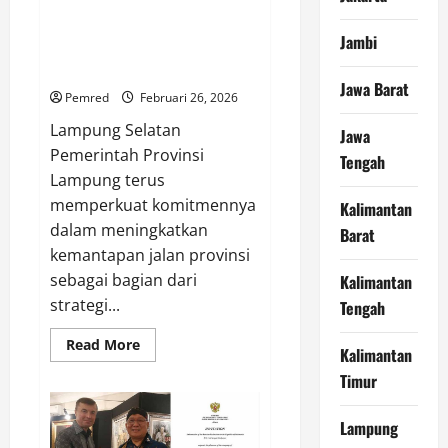
Tinjau Ruas Strategis di
Jatimulyo, Gubernur Dorong
Jambi
Normalisasi Drainase dan
Perbaikan Jalan
Jawa Barat
Pemred
Februari 26, 2026
Lampung Selatan
Jawa
Pemerintah Provinsi
Tengah
Lampung terus
memperkuat komitmennya
Kalimantan
dalam meningkatkan
Barat
kemantapan jalan provinsi
sebagai bagian dari
Kalimantan
strategi...
Tengah
Read
Read More
Kalimantan
more
about
Timur
Tinjau
Ruas
Strategis
Lampung
di
Jatimulyo,