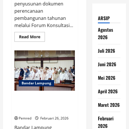
penyusunan dokumen
perencanaan
ARSIP
pembangunan tahunan
melalui Forum Konsultasi...
Agustus
2026
Read
Read More
more
about
Melalui
Juli 2026
Forum
RKPD
2027,
Juni 2026
Pemprov
Lampung
Dorong
Pembangunan
Mei 2026
Infrastruktur,
Bandar Lampung
Pertanian,
dan
April 2026
Layanan
Dasar
Sekda Marindo Kurniawan
Dorong ASN Lampung Segera
Maret 2026
Lapor SPT Lewat Coretax DJP
Februari
Pemred
Februari 26, 2026
2026
Bandar Lampung