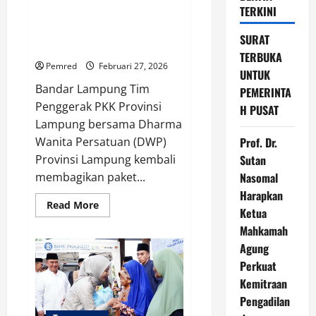
Ramadan Penuh Kepedulian, TP
TERKINI
PKK dan DWP Provinsi Lampung
Kembali Bagikan Takjil di Depan
SURAT
Mahan Agung
TERBUKA
Pemred
Februari 27, 2026
UNTUK
Bandar Lampung Tim
PEMERINTA
Penggerak PKK Provinsi
H PUSAT
Lampung bersama Dharma
Wanita Persatuan (DWP)
Prof. Dr.
Provinsi Lampung kembali
Sutan
membagikan paket...
Nasomal
Harapkan
Read
Read More
Ketua
more
about
Mahkamah
Ramadan
Penuh
Agung
Kepedulian,
TP
Perkuat
PKK
Kemitraan
dan
DWP
Pengadilan
Provinsi
Lampung