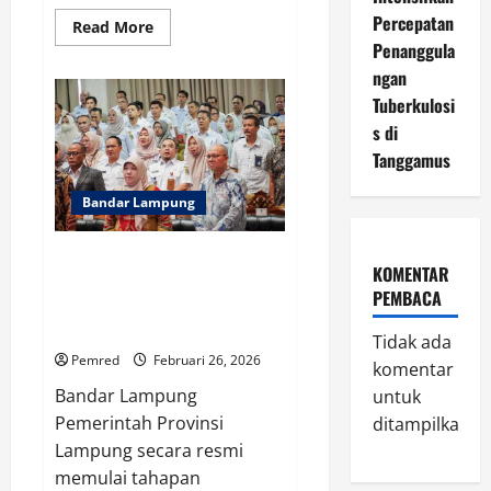
Percepatan
Read
Read More
more
Penanggula
about
Pemprov
ngan
Lampung
Percepat
Tuberkulosi
Perbaikan
s di
Longsor
Ruas
Tanggamus
Sp.
Umbar–
Putih
Bandar Lampung
Doh
di
Kabupaten
Tanggamus
Melalui Forum RKPD 2027,
KOMENTAR
Pemprov Lampung Dorong
PEMBACA
Pembangunan Infrastruktur,
Pertanian, dan Layanan Dasar
Tidak ada
Pemred
Februari 26, 2026
komentar
Bandar Lampung
untuk
Pemerintah Provinsi
ditampilkan.
Lampung secara resmi
memulai tahapan