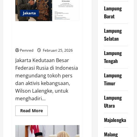
Gubernur
Dorong
Lampung
Normalisasi
Jakarta
Drainase
Barat
dan
Perbaikan
Jalan
Wilson Lalengke Diundang Duta
Lampung
Besar Rusia untuk Buka Puasa
Selatan
Bersama di Kediaman Dubes
Pemred
Februari 25, 2026
Lampung
Jakarta Kedutaan Besar
Tengah
Federasi Rusia di Indonesia
Lampung
mengundang tokoh pers
Timur
dan aktivis kebangsaan,
Wilson Lalengke, untuk
Lampung
menghadiri...
Utara
Read
Read More
more
about
Majalengka
Wilson
Lalengke
Diundang
Malang
Duta