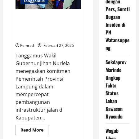
dengan
Tanggamus
Kembali
Bagikan
Pers, Soroti
Takjil
di
Dugaan
Wagub Jihan Dorong
Depan
Pembangunan Jalan Penyangga
Insiden di
Mahan
Agung
Ekonomi dan Wisata di
PN
Tanggamus
Watansoppe
Pemred
Februari 27, 2026
ng
Tanggamus Wakil
Sekdaprov
Gubernur Jihan Nurlela
Marindo
menegaskan komitmen
Ungkap
Pemerintah Provinsi
Fakta
Lampung dalam
Status
mempercepat
Lahan
pembangunan
Kawasan
infrastruktur jalan di
Ryacudu
Kabupaten...
Read
Wagub
Read More
more
Jihan
about