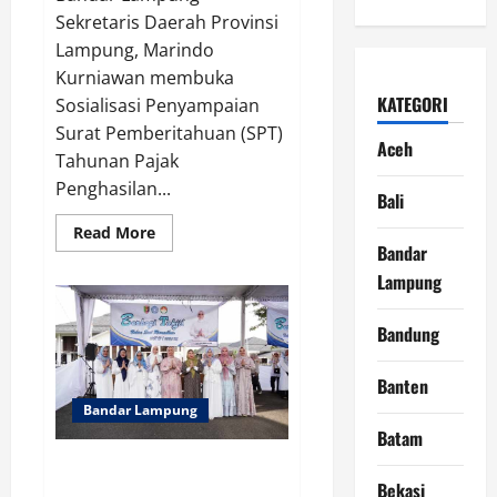
Sekretaris Daerah Provinsi
Lampung, Marindo
Kurniawan membuka
KATEGORI
Sosialisasi Penyampaian
Surat Pemberitahuan (SPT)
Aceh
Tahunan Pajak
Penghasilan...
Bali
Read
Read More
more
Bandar
about
Sekda
Lampung
Marindo
Kurniawan
Dorong
Bandung
ASN
Lampung
Segera
Banten
Lapor
SPT
Bandar Lampung
Lewat
Coretax
Batam
DJP
Antusiasme Warga Warnai
Bekasi
Kegiatan Berbagi Takjil PKK dan