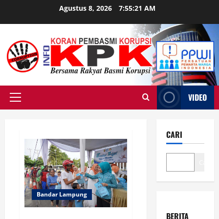
Skip
Agustus 8, 2026
7:55:22 AM
to
content
VIDEO
Primary
Menu
CARI
Cari
Bandar Lampung
BERITA