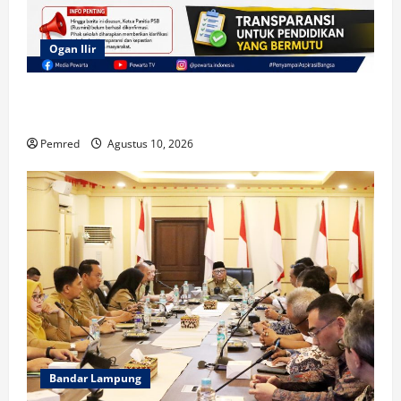
Ogan Ilir
PPDB SMA Negeri 1 Tanjung Raja Diklaim Gratis,
Muncul Keterangan Adanya Biaya?
Pemred
Agustus 10, 2026
Bandar Lampung