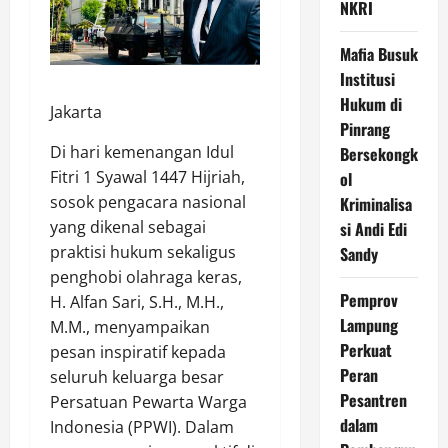
NKRI
Mafia Busuk
Institusi
Hukum di
Jakarta
Pinrang
Di hari kemenangan Idul
Bersekongk
Fitri 1 Syawal 1447 Hijriah,
ol
sosok pengacara nasional
Kriminalisa
yang dikenal sebagai
si Andi Edi
praktisi hukum sekaligus
Sandy
penghobi olahraga keras,
Pemprov
H. Alfan Sari, S.H., M.H.,
Lampung
M.M., menyampaikan
Perkuat
pesan inspiratif kepada
Peran
seluruh keluarga besar
Pesantren
Persatuan Pewarta Warga
dalam
Indonesia (PPWI). Dalam