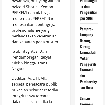
Pembangun
pesannya, pria yang aktif di
an dan
beladiri Shorinji Kempo
Pengemban
PERKEMI dan olahraga
gan SDM
menembak PERBAKIN ini
menekankan pentingnya
Pemprov
profesionalisme yang
Lampung
berlandaskan keberanian
Dorong
dan ketaatan pada hukum.
Karang
Jejak Integritas: Dari
Taruna Jadi
Pendampingan Rakyat
Motor
Miskin hingga Istana
Penggerak
Negara
Ekonomi
dan
Dedikasi Adv. H. Alfan
Pemberday
sebagai pengacara publik
aan Desa
bukanlah sekadar retorika.
Integritasnya tercatat
Sensus
dalam sejarah ketika ia
Ekonomi