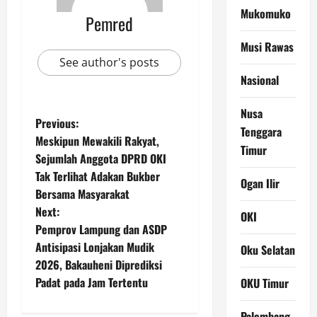
Mukomuko
Pemred
Musi Rawas
See author's posts
Nasional
Nusa
P
Previous:
Tenggara
Meskipun Mewakili Rakyat,
Timur
o
Sejumlah Anggota DPRD OKI
Tak Terlihat Adakan Bukber
s
Ogan Ilir
Bersama Masyarakat
t
Next:
OKI
Pemprov Lampung dan ASDP
n
Antisipasi Lonjakan Mudik
Oku Selatan
2026, Bakauheni Diprediksi
a
Padat pada Jam Tertentu
OKU Timur
v
Palembang