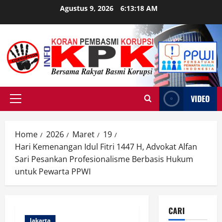
Skip
Agustus 9, 2026
6:13:19 AM
to
content
VIDEO
Primary
Menu
Home
2026
Maret
19
Hari Kemenangan Idul Fitri 1447 H, Advokat Alfan
Sari Pesankan Profesionalisme Berbasis Hukum
untuk Pewarta PPWI
CARI
Jakarta