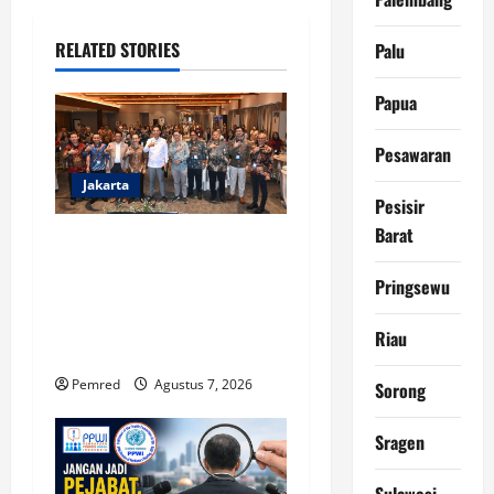
i
RELATED STORIES
Palu
g
Papua
a
Pesawaran
t
Jakarta
i
Pesisir
Barat
Soft Launching NCC 2026,
o
APTIKNAS Dorong
Pringsewu
n
Percepatan RUU KKS untuk
Memperkuat Kedaulatan
Riau
Digital Indonesia
Pemred
Agustus 7, 2026
Sorong
Sragen
Sulawesi