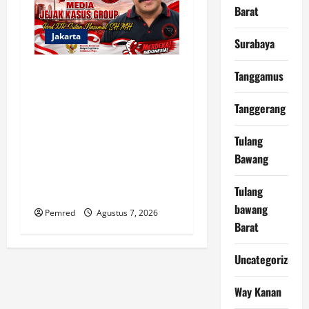
Barat
Jakarta
Surabaya
Profesor Minta Presiden RI
Tanggamus
Perintahkan Semua
Aparatur Negara Di Seluruh
Tanggerang
Indonesia Tertibkan bendera
Tulang
luntur kusam dan Pasang
Bawang
Bendera Bercahaya
Mewarnai Indonesia
Tulang
Merdeka !!!
bawang
Pemred
Agustus 7, 2026
Barat
Uncategorized
Way Kanan