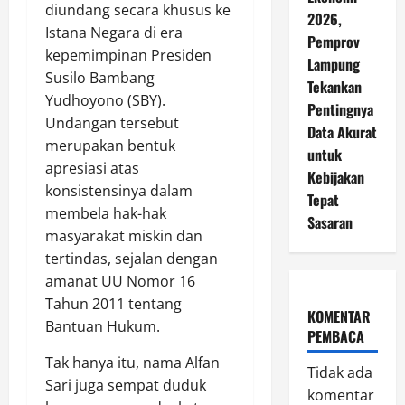
diundang secara khusus ke
2026,
Istana Negara di era
Pemprov
kepemimpinan Presiden
Lampung
Susilo Bambang
Tekankan
Yudhoyono (SBY).
Pentingnya
Undangan tersebut
Data Akurat
merupakan bentuk
untuk
apresiasi atas
Kebijakan
konsistensinya dalam
Tepat
membela hak-hak
Sasaran
masyarakat miskin dan
tertindas, sejalan dengan
amanat UU Nomor 16
Tahun 2011 tentang
KOMENTAR
Bantuan Hukum.
PEMBACA
Tak hanya itu, nama Alfan
Tidak ada
Sari juga sempat duduk
komentar