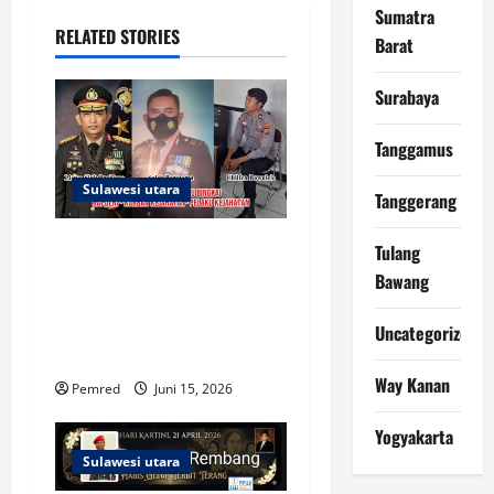
Sumatra
i
RELATED STORIES
Barat
g
Surabaya
a
Tanggamus
t
Sulawesi utara
Tanggerang
i
Ironi Pahit 38 Tahun
Tulang
o
Mengabdi: Ketika Mobil
Bawang
Pensiunan Polisi Dicuri
n
Rekan Sejawat di Markas
Uncategorized
Sendiri
Way Kanan
Pemred
Juni 15, 2026
Yogyakarta
Sulawesi utara