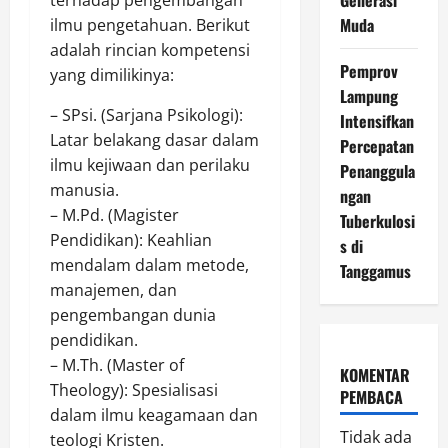
terhadap pengembangan
Muda
ilmu pengetahuan. Berikut
adalah rincian kompetensi
Pemprov
yang dimilikinya:
Lampung
– SPsi. (Sarjana Psikologi):
Intensifkan
Latar belakang dasar dalam
Percepatan
ilmu kejiwaan dan perilaku
Penanggula
manusia.
ngan
– M.Pd. (Magister
Tuberkulosi
Pendidikan): Keahlian
s di
mendalam dalam metode,
Tanggamus
manajemen, dan
pengembangan dunia
pendidikan.
– M.Th. (Master of
KOMENTAR
Theology): Spesialisasi
PEMBACA
dalam ilmu keagamaan dan
Tidak ada
teologi Kristen.