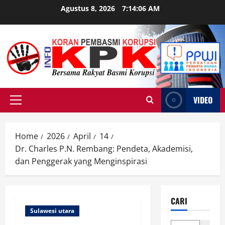
Skip
Agustus 8, 2026
7:14:07 AM
to
content
VIDEO
Primary
Menu
Home
2026
April
14
Dr. Charles P.N. Rembang: Pendeta, Akademisi,
dan Penggerak yang Menginspirasi
CARI
Sulawesi utara