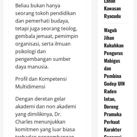
Lahan
Beliau bukan hanya
Kawasan
seorang tokoh pendidikan
Ryacudu
dan pemerhati budaya,
tetapi juga seorang teolog,
Wagub
gembala jemaat, pemimpin
Jihan
organisasi, serta ilmuan
Kukuhkan
psikologi dan
Pengurus
pengembangan sumber
Mabigus
daya manusia.
dan
Pembina
Profil dan Kompetensi
Gudep UIN
Multidimensi
Raden
Intan,
Dengan deretan gelar
Dorong
akademi dan non akademi
Pramuka
yang dimilikinya, Dr.
Perkuat
Charles menunjukkan
Karakter
komitmen yang luar biasa
Generasi