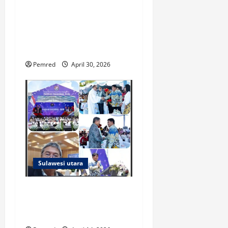
OPINI: SEMANGAT KARTINI
DALAM FILOSOFI “SI TOU
TIMOU TUMOU TOU” Oleh:
Franky L Lombogia
Pemred
April 30, 2026
Sulawesi utara
Dr. Charles Rembang:
Paskah Nasional 2026 Sulut
Wujud Harmoni Sejati