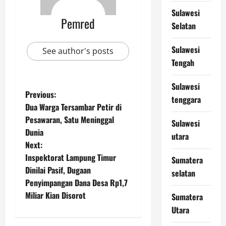
Sulawesi
Pemred
Selatan
Sulawesi
See author's posts
Tengah
Sulawesi
P
Previous:
tenggara
Dua Warga Tersambar Petir di
o
Pesawaran, Satu Meninggal
Sulawesi
Dunia
s
utara
Next:
t
Inspektorat Lampung Timur
Sumatera
Dinilai Pasif, Dugaan
selatan
n
Penyimpangan Dana Desa Rp1,7
Miliar Kian Disorot
Sumatera
a
Utara
v