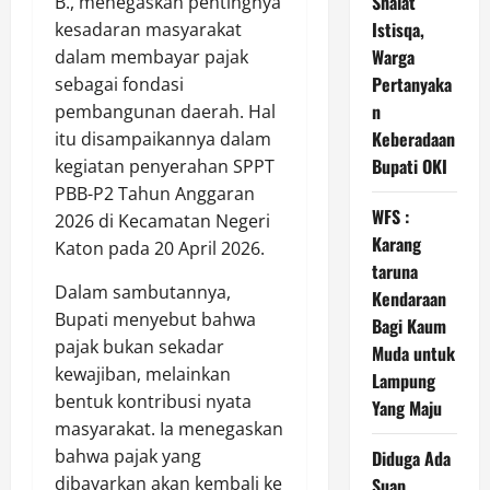
Shalat
B., menegaskan pentingnya
Istisqa,
kesadaran masyarakat
Warga
dalam membayar pajak
Pertanyaka
sebagai fondasi
n
pembangunan daerah. Hal
Keberadaan
itu disampaikannya dalam
Bupati OKI
kegiatan penyerahan SPPT
PBB-P2 Tahun Anggaran
WFS :
2026 di Kecamatan Negeri
Karang
Katon pada 20 April 2026.
taruna
Dalam sambutannya,
Kendaraan
Bupati menyebut bahwa
Bagi Kaum
pajak bukan sekadar
Muda untuk
kewajiban, melainkan
Lampung
bentuk kontribusi nyata
Yang Maju
masyarakat. Ia menegaskan
bahwa pajak yang
Diduga Ada
dibayarkan akan kembali ke
Suap