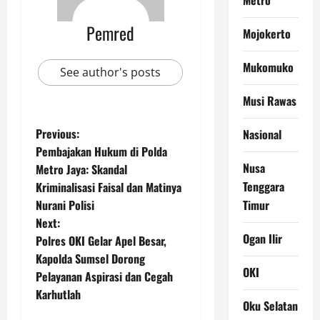
Pemred
Mojokerto
Mukomuko
See author's posts
Musi Rawas
P
Previous:
Nasional
Pembajakan Hukum di Polda
o
Nusa
Metro Jaya: Skandal
Tenggara
Kriminalisasi Faisal dan Matinya
s
Nurani Polisi
Timur
t
Next:
Ogan Ilir
Polres OKI Gelar Apel Besar,
n
Kapolda Sumsel Dorong
OKI
Pelayanan Aspirasi dan Cegah
a
Karhutlah
Oku Selatan
v