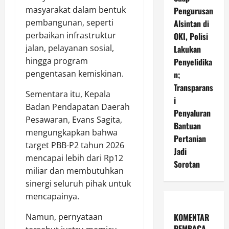
masyarakat dalam bentuk
Pengurusan
pembangunan, seperti
Alsintan di
perbaikan infrastruktur
OKI, Polisi
jalan, pelayanan sosial,
Lakukan
hingga program
Penyelidika
pengentasan kemiskinan.
n;
Transparans
Sementara itu, Kepala
i
Badan Pendapatan Daerah
Penyaluran
Pesawaran, Evans Sagita,
Bantuan
mengungkapkan bahwa
Pertanian
target PBB-P2 tahun 2026
Jadi
mencapai lebih dari Rp12
Sorotan
miliar dan membutuhkan
sinergi seluruh pihak untuk
mencapainya.
Namun, pernyataan
KOMENTAR
PEMBACA