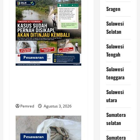
Sragen
Sulawesi
Selatan
Sulawesi
Tengah
Pesawaran
Sulawesi
Tanggapan DLH Pesawaran:
tenggara
Kasus Sudah Pernah
Disikapi, Akan Ditinjau
Sulawesi
Kembali
utara
Pemred
Agustus 3, 2026
Sumatera
selatan
Sumatera
Pesawaran