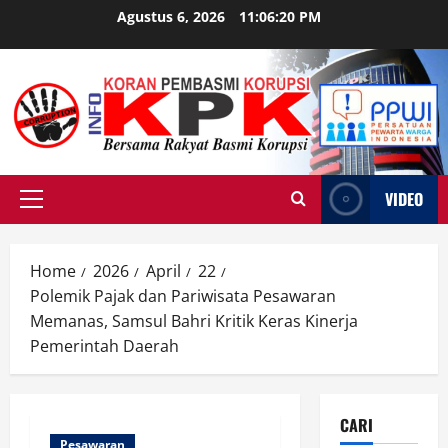
Skip
Agustus 6, 2026
11:06:21 PM
to
content
VIDEO
Primary
Menu
Home
2026
April
22
Polemik Pajak dan Pariwisata Pesawaran
Memanas, Samsul Bahri Kritik Keras Kinerja
Pemerintah Daerah
CARI
Pesawaran