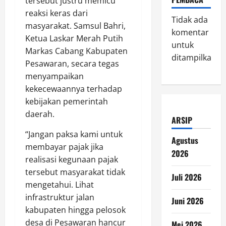
tersebut justru memicu
reaksi keras dari
Tidak ada
masyarakat. Samsul Bahri,
komentar
Ketua Laskar Merah Putih
untuk
Markas Cabang Kabupaten
ditampilkan.
Pesawaran, secara tegas
menyampaikan
kekecewaannya terhadap
kebijakan pemerintah
daerah.
ARSIP
“Jangan paksa kami untuk
Agustus
membayar pajak jika
2026
realisasi kegunaan pajak
tersebut masyarakat tidak
Juli 2026
mengetahui. Lihat
infrastruktur jalan
Juni 2026
kabupaten hingga pelosok
desa di Pesawaran hancur
Mei 2026