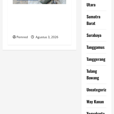
Utara
Ikan Bergelimpangan Mati,
Sumatra
Rakyat Jadi Korban: Di Mana
Barat
Negara? Ke Mana DLH dan
Aparat Penegak Hukum?
Surabaya
Pemred
Agustus 3, 2026
Tanggamus
Tanggerang
Tulang
Bawang
Uncategorized
Way Kanan
Yogyakarta