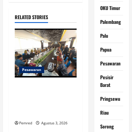
OKU Timur
i
RELATED STORIES
g
Palembang
a
Palu
t
Papua
i
Pesawaran
o
Pesawaran
Pesisir
n
Barat
Konflik Lahan Masyarakat
Adat Way Lima dengan PTPN
Pringsewu
I Regional VII Memanas,
Warga Ancam Duduki
Riau
Perkebunan
Pemred
Agustus 3, 2026
Sorong