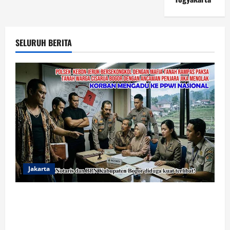
SELURUH BERITA
Jakarta
Oknum Polisi Kebon Jeruk Jadi Backing Mafia Tanah
Merampas Hak Keluarga Ambar Witjaksono
Sutarman