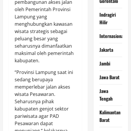
Gorontalo
pembangunan akses jalan
oleh Pemerintah Provinsi
Indragiri
Lampung yang
Hilir
menghubungkan kawasan
wisata strategis sebagai
Internasional
peluang besar yang
seharusnya dimanfaatkan
Jakarta
maksimal oleh pemerintah
kabupaten.
Jambi
“Provinsi Lampung saat ini
Jawa Barat
sedang berupaya
memperlebar jalan akses
Jawa
wisata Pesawaran.
Tengah
Seharusnya pihak
kabupaten genjot sektor
Kalimantan
pariwisata agar PAD
Barat
Pesawaran dapat
menunjang,” kelakarnya,