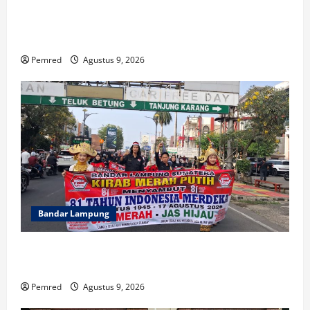
Indonesia Hanya Jadi Penonton, Prof. Sutan Nasomal
Dorong Presiden Bangun Roadmap Sepak Bola Agar
Indonesia Tak Terus Tertinggal
Pemred
Agustus 9, 2026
Bandar Lampung
FMPN Lampung dan PNIB Gelar Kirab Merah Putih
300 Meter, Serukan Persatuan dan Jaga NKRI
Pemred
Agustus 9, 2026