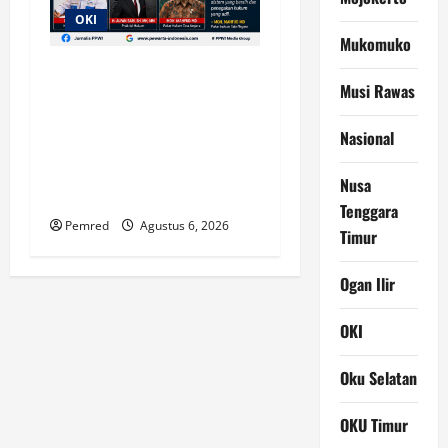
OKI
Mukomuko
Diduga Ada Suap
Musi Rawas
Pengurusan Alsintan di OKI,
Polisi Lakukan
Nasional
Penyelidikan; Transparansi
Penyaluran Bantuan
Nusa
Pertanian Jadi Sorotan
Tenggara
Pemred
Agustus 6, 2026
Timur
Ogan Ilir
OKI
Oku Selatan
OKU Timur