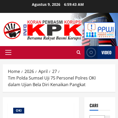
Skip
Agustus 9, 2026
6:59:44 AM
to
content
VIDEO
Primary
Menu
Home
2026
April
27
Tim Polda Sumsel Uji 75 Personel Polres OKI
dalam Ujian Bela Diri Kenaikan Pangkat
CARI
OKI