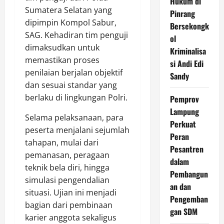
Hukum di
Sumatera Selatan yang
Pinrang
dipimpin Kompol Sabur,
Bersekongk
SAG. Kehadiran tim penguji
ol
dimaksudkan untuk
Kriminalisa
memastikan proses
si Andi Edi
penilaian berjalan objektif
Sandy
dan sesuai standar yang
berlaku di lingkungan Polri.
Pemprov
Lampung
Selama pelaksanaan, para
Perkuat
peserta menjalani sejumlah
Peran
tahapan, mulai dari
Pesantren
pemanasan, peragaan
dalam
teknik bela diri, hingga
Pembangun
simulasi pengendalian
an dan
situasi. Ujian ini menjadi
Pengemban
bagian dari pembinaan
gan SDM
karier anggota sekaligus