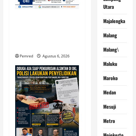
OKI
Utara
Di Tengah Ancaman
Majalengka
Kekeringan, Pemkab OKI
Gelar Shalat Istisqa, Warga
Malang
Pertanyakan Keberadaan
Bupati OKI
Malang\
Pemred
Agustus 6, 2026
Maluku
Maroko
Medan
Mesuji
Metro
Mojokerto