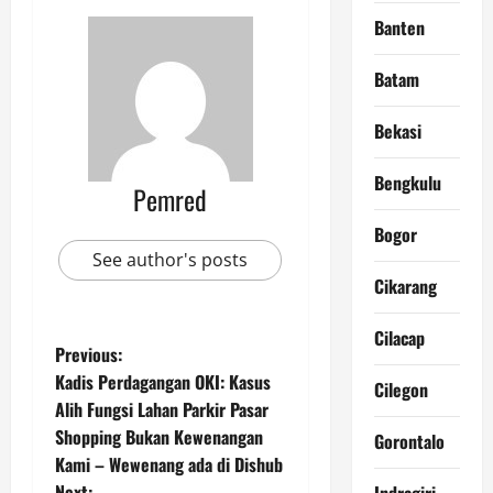
Banten
Batam
Bekasi
Bengkulu
Pemred
Bogor
See author's posts
Cikarang
Cilacap
P
Previous:
Kadis Perdagangan OKI: Kasus
Cilegon
o
Alih Fungsi Lahan Parkir Pasar
Shopping Bukan Kewenangan
Gorontalo
s
Kami – Wewenang ada di Dishub
Next:
Indragiri