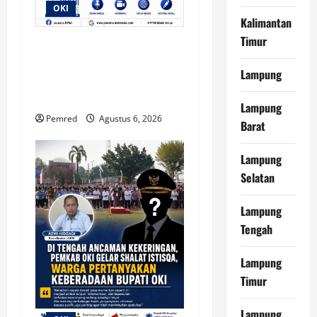
OKI
Kalimantan
Timur
“Lanjut”, Respons Wabup
OKI Saat Dikonfirmasi
Lampung
Terkait Dugaan Praktik Jual
Beli Jabatan
Lampung
Pemred
Agustus 6, 2026
Barat
Lampung
Selatan
Lampung
Tengah
Lampung
Timur
Lampung