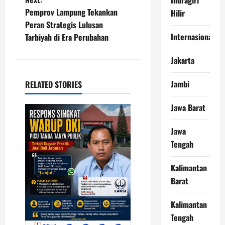
t
Pemprov Lampung Tekankan
Hilir
n
Peran Strategis Lulusan
Internasional
Tarbiyah di Era Perubahan
a
Jakarta
v
i
Jambi
RELATED STORIES
g
Jawa Barat
a
Jawa
Tengah
t
i
Kalimantan
Barat
o
Kalimantan
n
Tengah