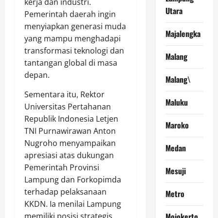
kerja dan industri.
Utara
Pemerintah daerah ingin
menyiapkan generasi muda
Majalengka
yang mampu menghadapi
transformasi teknologi dan
Malang
tantangan global di masa
depan.
Malang\
Sementara itu, Rektor
Maluku
Universitas Pertahanan
Republik Indonesia Letjen
Maroko
TNI Purnawirawan Anton
Nugroho menyampaikan
Medan
apresiasi atas dukungan
Pemerintah Provinsi
Mesuji
Lampung dan Forkopimda
terhadap pelaksanaan
Metro
KKDN. Ia menilai Lampung
memiliki posisi strategis
Mojokerto