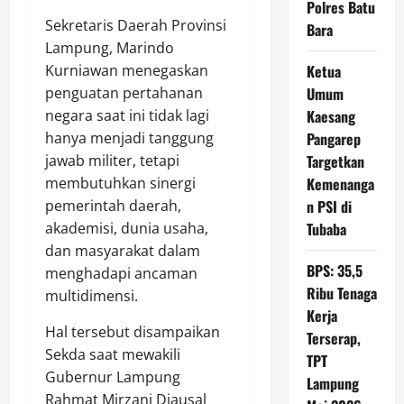
Polres Batu
Sekretaris Daerah Provinsi
Bara
Lampung, Marindo
Kurniawan menegaskan
Ketua
penguatan pertahanan
Umum
negara saat ini tidak lagi
Kaesang
hanya menjadi tanggung
Pangarep
jawab militer, tetapi
Targetkan
membutuhkan sinergi
Kemenanga
pemerintah daerah,
n PSI di
akademisi, dunia usaha,
Tubaba
dan masyarakat dalam
BPS: 35,5
menghadapi ancaman
Ribu Tenaga
multidimensi.
Kerja
Hal tersebut disampaikan
Terserap,
Sekda saat mewakili
TPT
Gubernur Lampung
Lampung
Rahmat Mirzani Djausal