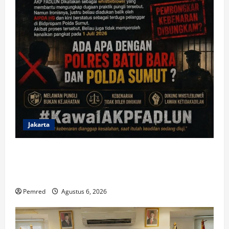
Jakarta
Prof. Sutan Nasomal Harapkan Presiden Prabowo
Perintahkan Polri Berbenah, Soroti Dugaan Kisruh di
Polres Batu Bara
Pemred
Agustus 6, 2026