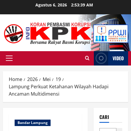
Skip
Agustus 6, 2026
2:53:40 AM
to
content
VIDEO
Primary
Menu
Home
2026
Mei
19
Lampung Perkuat Ketahanan Wilayah Hadapi
Ancaman Multidimensi
CARI
Bandar Lampung