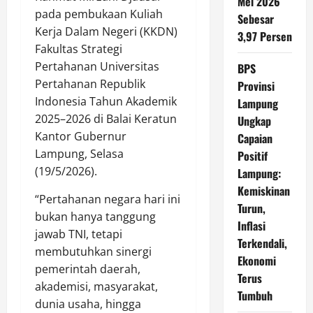
Mei 2026
pada pembukaan Kuliah
Sebesar
Kerja Dalam Negeri (KKDN)
3,97 Persen
Fakultas Strategi
Pertahanan Universitas
BPS
Pertahanan Republik
Provinsi
Indonesia Tahun Akademik
Lampung
2025–2026 di Balai Keratun
Ungkap
Kantor Gubernur
Capaian
Lampung, Selasa
Positif
(19/5/2026).
Lampung:
Kemiskinan
“Pertahanan negara hari ini
Turun,
bukan hanya tanggung
Inflasi
jawab TNI, tetapi
Terkendali,
membutuhkan sinergi
Ekonomi
pemerintah daerah,
Terus
akademisi, masyarakat,
Tumbuh
dunia usaha, hingga