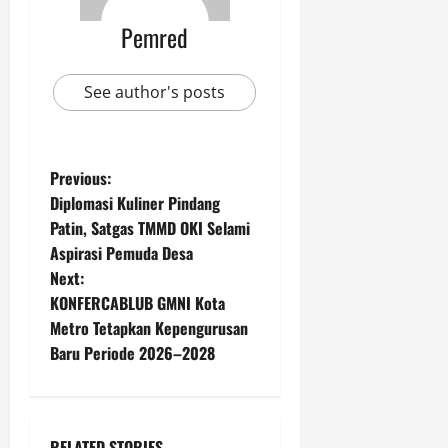
Pemred
See author's posts
P
Previous:
Diplomasi Kuliner Pindang
o
Patin, Satgas TMMD OKI Selami
Aspirasi Pemuda Desa
s
Next:
t
KONFERCABLUB GMNI Kota
Metro Tetapkan Kepengurusan
n
Baru Periode 2026–2028
a
v
RELATED STORIES