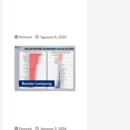
BPS Provinsi Lampung
Ungkap Capaian Positif
Lampung: Kemiskinan
Turun, Inflasi Terkendali,
Ekonomi Terus Tumbuh
Pemred
Agustus 6, 2026
Bandar Lampung
Inflasi Lampung Terendah di
Sumatera, Pemprov Terus
Perkuat Pasokan dan
Distribusi Pangan
Pemred
Agustus 5, 2026