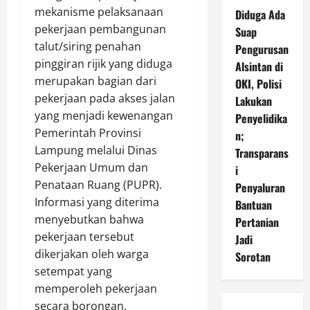
mekanisme pelaksanaan
Diduga Ada
pekerjaan pembangunan
Suap
talut/siring penahan
Pengurusan
pinggiran rijik yang diduga
Alsintan di
merupakan bagian dari
OKI, Polisi
pekerjaan pada akses jalan
Lakukan
yang menjadi kewenangan
Penyelidika
Pemerintah Provinsi
n;
Lampung melalui Dinas
Transparans
Pekerjaan Umum dan
i
Penataan Ruang (PUPR).
Penyaluran
Informasi yang diterima
Bantuan
menyebutkan bahwa
Pertanian
pekerjaan tersebut
Jadi
dikerjakan oleh warga
Sorotan
setempat yang
memperoleh pekerjaan
secara borongan.