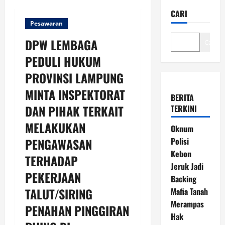
CARI
Pesawaran
DPW LEMBAGA
Cari
PEDULI HUKUM
PROVINSI LAMPUNG
MINTA INSPEKTORAT
BERITA
DAN PIHAK TERKAIT
TERKINI
MELAKUKAN
Oknum
PENGAWASAN
Polisi
Kebon
TERHADAP
Jeruk Jadi
PEKERJAAN
Backing
TALUT/SIRING
Mafia Tanah
Merampas
PENAHAN PINGGIRAN
Hak