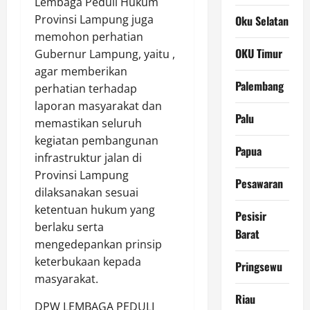
Lembaga Peduli Hukum
Provinsi Lampung juga
Oku Selatan
memohon perhatian
OKU Timur
Gubernur Lampung, yaitu ,
agar memberikan
Palembang
perhatian terhadap
laporan masyarakat dan
Palu
memastikan seluruh
kegiatan pembangunan
Papua
infrastruktur jalan di
Provinsi Lampung
Pesawaran
dilaksanakan sesuai
ketentuan hukum yang
Pesisir
berlaku serta
Barat
mengedepankan prinsip
keterbukaan kepada
Pringsewu
masyarakat.
Riau
DPW LEMBAGA PEDULI