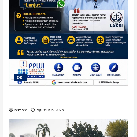
OKI
“Lanjut”, Respons Wabup OKI Saat Dikonfirmasi
Terkait Dugaan Praktik Jual Beli Jabatan
Pemred
Agustus 6, 2026