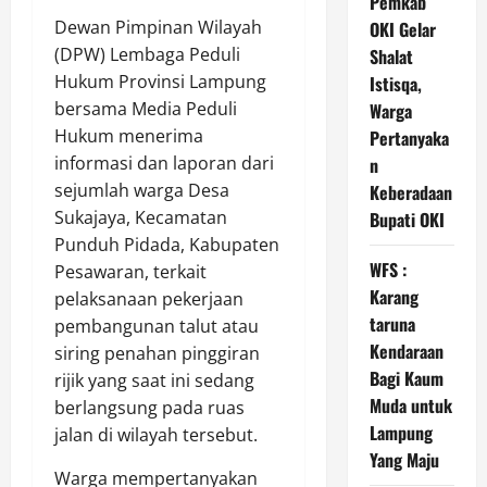
Pemkab
Dewan Pimpinan Wilayah
OKI Gelar
(DPW) Lembaga Peduli
Shalat
Hukum Provinsi Lampung
Istisqa,
bersama Media Peduli
Warga
Hukum menerima
Pertanyaka
informasi dan laporan dari
n
sejumlah warga Desa
Keberadaan
Sukajaya, Kecamatan
Bupati OKI
Punduh Pidada, Kabupaten
WFS :
Pesawaran, terkait
Karang
pelaksanaan pekerjaan
taruna
pembangunan talut atau
Kendaraan
siring penahan pinggiran
Bagi Kaum
rijik yang saat ini sedang
Muda untuk
berlangsung pada ruas
Lampung
jalan di wilayah tersebut.
Yang Maju
Warga mempertanyakan