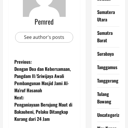
Sumatera
Utara
Pemred
Sumatra
See author's posts
Barat
Surabaya
P
Previous:
Tanggamus
Dengan Doa dan Kebersamaan,
o
Pangdam II/Sriwijaya Awali
Tanggerang
Pembangunan Masjid Jami Al-
s
Ma’ruf Hasanah
Tulang
t
Next:
Bawang
Penganiayaan Berujung Maut di
n
Bakauheni, Pelaku Ditangkap
Uncategorized
Kurang dari 24 Jam
a