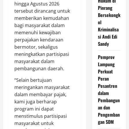
Hukum di
hingga Agustus 2026
Pinrang
tersebut dirancang untuk
Bersekongk
memberikan kemudahan
ol
bagi masyarakat dalam
Kriminalisa
memenuhi kewajiban
si Andi Edi
perpajakan kendaraan
Sandy
bermotor, sekaligus
meningkatkan partisipasi
Pemprov
masyarakat dalam
Lampung
pembangunan daerah.
Perkuat
Peran
“Selain bertujuan
Pesantren
meringankan masyarakat
dalam
dalam membayar pajak,
Pembangun
kami juga berharap
an dan
program ini dapat
Pengemban
menstimulus partisipasi
gan SDM
masyarakat untuk