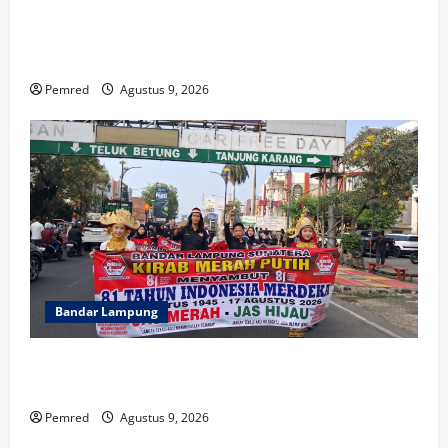
Indonesia Hanya Jadi Penonton, Prof. Sutan Nasomal
Dorong Presiden Bangun Roadmap Sepak Bola Agar
Indonesia Tak Terus Tertinggal
Pemred
Agustus 9, 2026
Bandar Lampung
FMPN Lampung dan PNIB Gelar Kirab Merah Putih
300 Meter, Serukan Persatuan dan Jaga NKRI
Pemred
Agustus 9, 2026