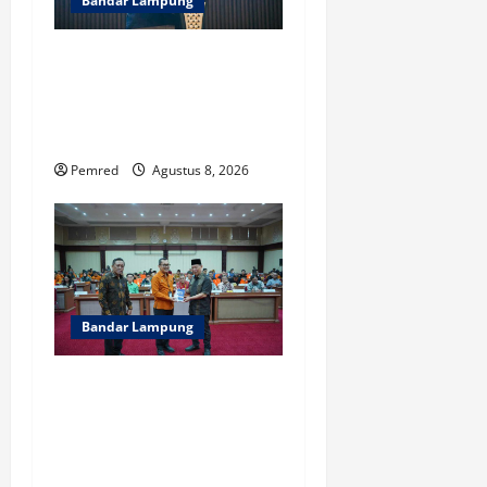
Bandar Lampung
Pemprov Lampung Dorong
Karang Taruna Jadi Motor
Penggerak Ekonomi dan
Pemberdayaan Desa
Pemred
Agustus 8, 2026
Bandar Lampung
Sensus Ekonomi 2026,
Pemprov Lampung Tekankan
Pentingnya Data Akurat
untuk Kebijakan Tepat