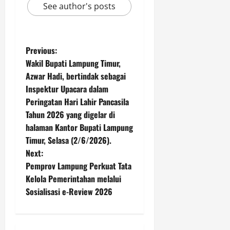
See author's posts
P
Previous:
Wakil Bupati Lampung Timur,
o
Azwar Hadi, bertindak sebagai
Inspektur Upacara dalam
s
Peringatan Hari Lahir Pancasila
t
Tahun 2026 yang digelar di
halaman Kantor Bupati Lampung
n
Timur, Selasa (2/6/2026).
Next:
a
Pemprov Lampung Perkuat Tata
v
Kelola Pemerintahan melalui
Sosialisasi e-Review 2026
i
g