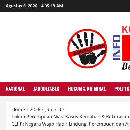
Skip
Agustus 8, 2026
4:35:21 AM
to
content
NASIONAL
JABODETABEK
HUKUM & KRIMINAL
POLITIK
Home
2026
Juni
3
Tokoh Perempuan Nias: Kasus Kematian & Kekerasan Se
CLPP: Negara Wajib Hadir Lindungi Perempuan dan An