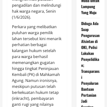
Muda untuk
pengadilan dan melindungi
Lampung
hak warga negara, Senin
Yang Maju
(1/6/2026).
Diduga Ada
Perkara yang melibatkan
Suap
puluhan warga pemilik
Pengurusan
lahan tersebut kini menarik
Alsintan di
perhatian berbagai
OKI, Polisi
kalangan hukum setelah
Lakukan
para warga berhasil
Penyelidika
memenangkan gugatan
n;
hingga tingkat Peninjauan
Transparans
Kembali (PK) di Mahkamah
i
Agung. Namun ironisnya,
Penyaluran
meskipun putusan telah
Bantuan
berkekuatan hukum tetap
Pertanian
(inkracht), pembayaran
Jadi
ganti rugi yang nilainya
Sorotan