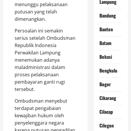
Lampung
menunggu pelaksanaan
putusan yang telah
Bandung
dimenangkan.
Banten
Persoalan ini semakin
serius setelah Ombudsman
Batam
Republik Indonesia
Perwakilan Lampung
Bekasi
menemukan adanya
maladministrasi dalam
Bengkulu
proses pelaksanaan
pembayaran ganti rugi
Bogor
tersebut.
Cikarang
Ombudsman menyebut
terdapat pengabaian
Cilacap
kewajiban hukum oleh
penyelenggara negara
Cilegon
karena putusan pengadilan