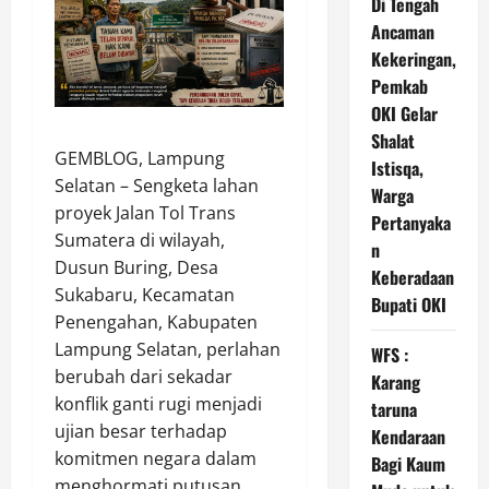
Di Tengah
Ancaman
Kekeringan,
Pemkab
OKI Gelar
Shalat
GEMBLOG, Lampung
Istisqa,
Selatan – Sengketa lahan
Warga
proyek Jalan Tol Trans
Pertanyaka
Sumatera di wilayah,
n
Dusun Buring, Desa
Keberadaan
Sukabaru, Kecamatan
Bupati OKI
Penengahan, Kabupaten
Lampung Selatan, perlahan
WFS :
berubah dari sekadar
Karang
konflik ganti rugi menjadi
taruna
ujian besar terhadap
Kendaraan
komitmen negara dalam
Bagi Kaum
menghormati putusan