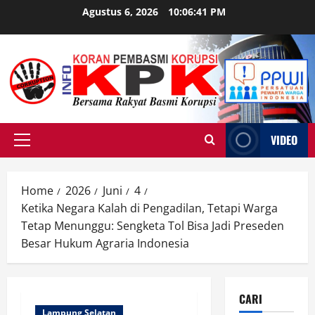
Skip
Agustus 6, 2026
10:06:42 PM
to
content
VIDEO
Primary
Menu
Home
2026
Juni
4
Ketika Negara Kalah di Pengadilan, Tetapi Warga
Tetap Menunggu: Sengketa Tol Bisa Jadi Preseden
Besar Hukum Agraria Indonesia
CARI
Lampung Selatan