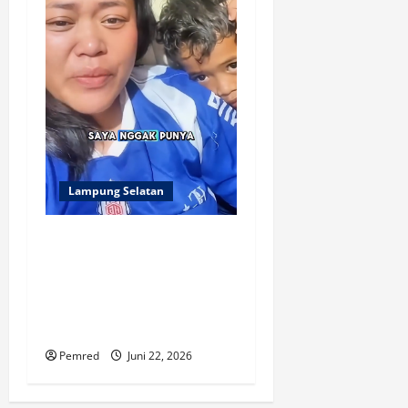
Lampung Selatan
Ibu di jati Mulyo lamlsel
menangis karna anak nya
bakal tidak lanjut sekolah di
karnakan sistem yang
rumit.
Pemred
Juni 22, 2026