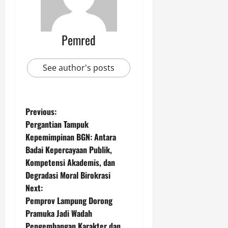
Pemred
See author's posts
P
Previous:
Pergantian Tampuk
o
Kepemimpinan BGN: Antara
Badai Kepercayaan Publik,
s
Kompetensi Akademis, dan
t
Degradasi Moral Birokrasi
Next:
n
Pemprov Lampung Dorong
Pramuka Jadi Wadah
a
Pengembangan Karakter dan