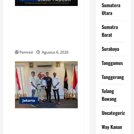
Sumatera
Utara
Prof. Sutan Nasomal
Harapkan Presiden Prabowo
Sumatra
Perintahkan Polri Berbenah,
Barat
Soroti Dugaan Kisruh di
Polres Batu Bara
Surabaya
Pemred
Agustus 6, 2026
Tanggamus
Tanggerang
Tulang
Bawang
Jakarta
Uncategorized
Ketua Umum Kaesang
Pangarep Targetkan
Way Kanan
Kemenangan PSI di Tubaba