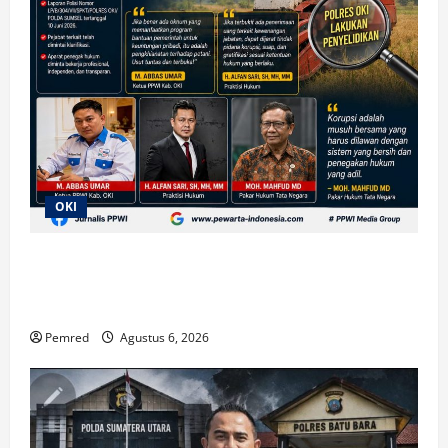
OKI
Diduga Ada Suap Pengurusan Alsintan di OKI, Polisi
Lakukan Penyelidikan; Transparansi Penyaluran
Bantuan Pertanian Jadi Sorotan
Pemred
Agustus 6, 2026