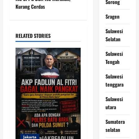
a
Sorong
Kurang Cerdas
v
Sragen
i
Sulawesi
RELATED STORIES
Selatan
g
a
Sulawesi
Tengah
t
Sulawesi
i
tenggara
o
Sulawesi
n
utara
Sumatera
selatan
Jakarta