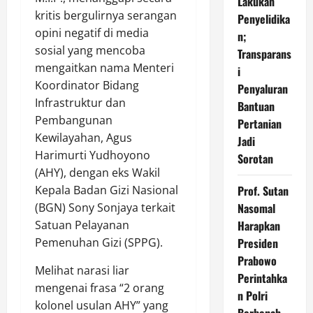
Lakukan
kritis bergulirnya serangan
Penyelidika
opini negatif di media
n;
sosial yang mencoba
Transparans
mengaitkan nama Menteri
i
Koordinator Bidang
Penyaluran
Infrastruktur dan
Bantuan
Pembangunan
Pertanian
Kewilayahan, Agus
Jadi
Harimurti Yudhoyono
Sorotan
(AHY), dengan eks Wakil
Kepala Badan Gizi Nasional
Prof. Sutan
(BGN) Sony Sonjaya terkait
Nasomal
Satuan Pelayanan
Harapkan
Pemenuhan Gizi (SPPG).
Presiden
Prabowo
Melihat narasi liar
Perintahka
mengenai frasa “2 orang
n Polri
kolonel usulan AHY” yang
Berbenah,