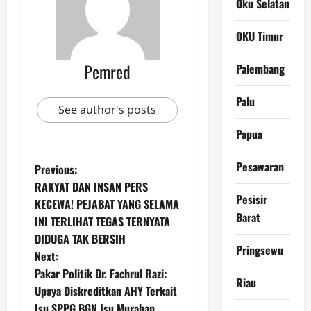
Oku Selatan
OKU Timur
Pemred
Palembang
Palu
See author's posts
Papua
Pesawaran
P
Previous:
RAKYAT DAN INSAN PERS
o
Pesisir
KECEWA! PEJABAT YANG SELAMA
Barat
INI TERLIHAT TEGAS TERNYATA
s
DIDUGA TAK BERSIH
Pringsewu
t
Next:
Pakar Politik Dr. Fachrul Razi:
Riau
n
Upaya Diskreditkan AHY Terkait
Isu SPPG BGN Isu Murahan,