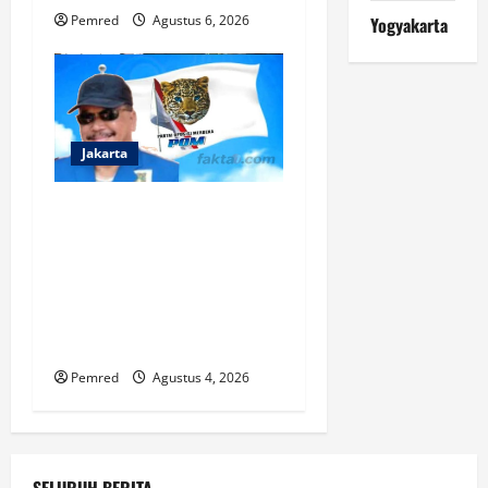
Pemred
Agustus 6, 2026
Yogyakarta
Jakarta
Prof DR Sutan Nasomal :
Tidak Perlu Takut Dengan
Aksi Demo Besar. Di Sinilah
Ruang Kebaikan Komunikasi
Rakyat & Pemerintah
Semakin Sehat Terbentuk
Pemred
Agustus 4, 2026
SELURUH BERITA