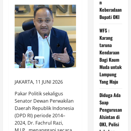
n
Keberadaan
Bupati OKI
WFS :
Karang
taruna
Kendaraan
Bagi Kaum
Muda untuk
Lampung
Yang Maju
JAKARTA, 11 JUNI 2026
Pakar Politik sekaligus
Diduga Ada
Senator Dewan Perwakilan
Suap
Daerah Republik Indonesia
Pengurusan
(DPD RI) periode 2014–
Alsintan di
2024, Dr. Fachrul Razi,
OKI, Polisi
M.I.P., menanggapi secara