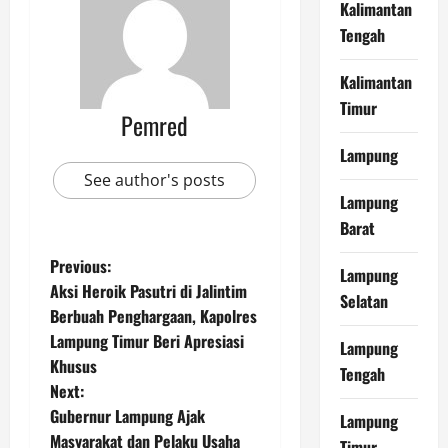
Kalimantan
Tengah
Kalimantan
Timur
Pemred
Lampung
See author's posts
Lampung
Barat
P
Previous:
Lampung
Aksi Heroik Pasutri di Jalintim
Selatan
o
Berbuah Penghargaan, Kapolres
Lampung Timur Beri Apresiasi
s
Lampung
Khusus
Tengah
t
Next:
Gubernur Lampung Ajak
Lampung
n
Masyarakat dan Pelaku Usaha
Timur