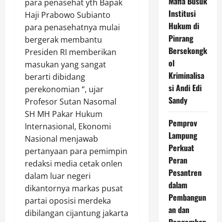
Mafia Busuk
para penasehat yth Bapak
Institusi
Haji Prabowo Subianto
Hukum di
para penasehatnya mulai
Pinrang
bergerak membantu
Bersekongk
Presiden RI memberikan
ol
masukan yang sangat
Kriminalisa
berarti dibidang
si Andi Edi
perekonomian “, ujar
Sandy
Profesor Sutan Nasomal
SH MH Pakar Hukum
Pemprov
Internasional, Ekonomi
Lampung
Nasional menjawab
Perkuat
pertanyaan para pemimpin
Peran
redaksi media cetak onlen
Pesantren
dalam luar negeri
dalam
dikantornya markas pusat
Pembangun
partai oposisi merdeka
an dan
dibilangan cijantung jakarta
Pengemban