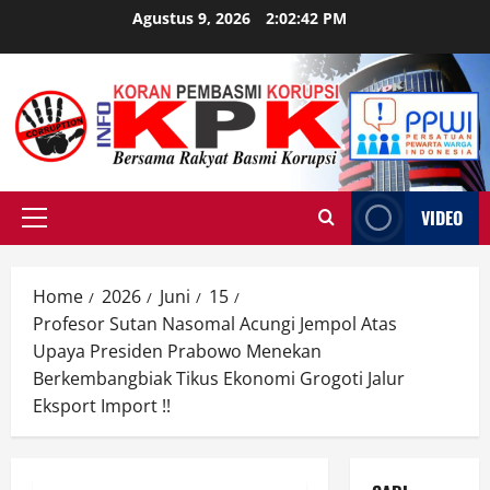
Skip
Agustus 9, 2026
2:02:43 PM
to
content
VIDEO
Primary
Menu
Home
2026
Juni
15
Profesor Sutan Nasomal Acungi Jempol Atas
Upaya Presiden Prabowo Menekan
Berkembangbiak Tikus Ekonomi Grogoti Jalur
Eksport Import !!