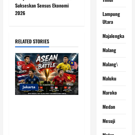
Sukseskan Sensus Ekonomi
a
2026
Lampung
v
Utara
i
Majalengka
RELATED STORIES
g
Malang
a
Malang\
t
Maluku
i
Jakarta
Maroko
o
Indonesia Hanya Jadi
Medan
n
Penonton, Prof. Sutan
Nasomal Dorong Presiden
Mesuji
Bangun Roadmap Sepak
Bola Agar Indonesia Tak
Metro