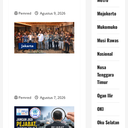
Terus Tertinggal
Mojokerto
Pemred
Agustus 9, 2026
Mukomuko
Musi Rawas
Jakarta
Nasional
Soft Launching NCC 2026,
Nusa
APTIKNAS Dorong
Tenggara
Percepatan RUU KKS untuk
Timur
Memperkuat Kedaulatan
Digital Indonesia
Ogan Ilir
Pemred
Agustus 7, 2026
OKI
Oku Selatan