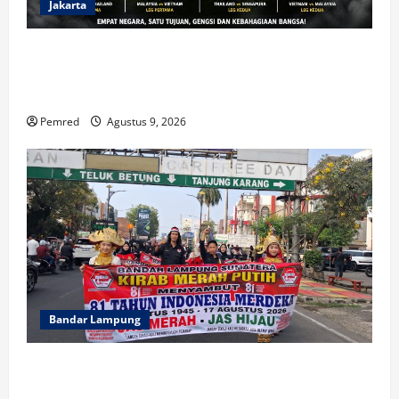
Jakarta
Indonesia Hanya Jadi Penonton, Prof. Sutan Nasomal
Dorong Presiden Bangun Roadmap Sepak Bola Agar
Indonesia Tak Terus Tertinggal
Pemred
Agustus 9, 2026
Bandar Lampung
FMPN Lampung dan PNIB Gelar Kirab Merah Putih
300 Meter, Serukan Persatuan dan Jaga NKRI