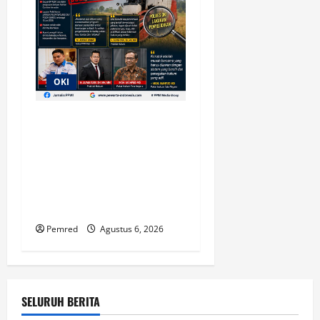
OKI
Diduga Ada Suap
Pengurusan Alsintan di OKI,
Polisi Lakukan
Penyelidikan; Transparansi
Penyaluran Bantuan
Pertanian Jadi Sorotan
Pemred
Agustus 6, 2026
SELURUH BERITA