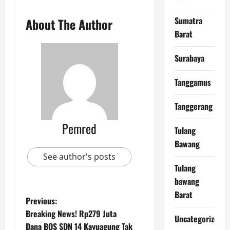
Sumatra
About The Author
Barat
Surabaya
Tanggamus
Tanggerang
Pemred
Tulang
Bawang
See author's posts
Tulang
bawang
Barat
P
Previous:
Breaking News! Rp279 Juta
Uncategorized
o
Dana BOS SDN 14 Kayuagung Tak