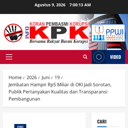
Skip
Agustus 9, 2026
7:00:14 AM
to
content
VIDEO
Primary
Menu
Home
2026
Juni
19
Jembatan Hampir Rp5 Miliar di OKI Jadi Sorotan,
Publik Pertanyakan Kualitas dan Transparansi
Pembangunan
CARI
OKI