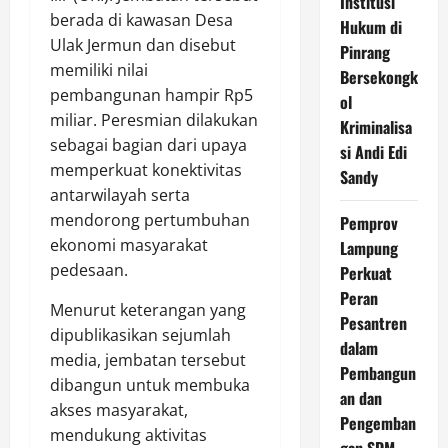
Institusi
berada di kawasan Desa
Hukum di
Ulak Jermun dan disebut
Pinrang
memiliki nilai
Bersekongk
pembangunan hampir Rp5
ol
miliar. Peresmian dilakukan
Kriminalisa
sebagai bagian dari upaya
si Andi Edi
memperkuat konektivitas
Sandy
antarwilayah serta
mendorong pertumbuhan
Pemprov
ekonomi masyarakat
Lampung
pedesaan.
Perkuat
Peran
Menurut keterangan yang
Pesantren
dipublikasikan sejumlah
dalam
media, jembatan tersebut
Pembangun
dibangun untuk membuka
an dan
akses masyarakat,
Pengemban
mendukung aktivitas
gan SDM