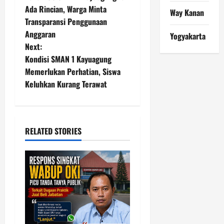
Ada Rincian, Warga Minta
s
Way Kanan
Transparansi Penggunaan
t
Anggaran
Yogyakarta
Next:
n
Kondisi SMAN 1 Kayuagung
Memerlukan Perhatian, Siswa
a
Keluhkan Kurang Terawat
v
i
RELATED STORIES
g
a
t
i