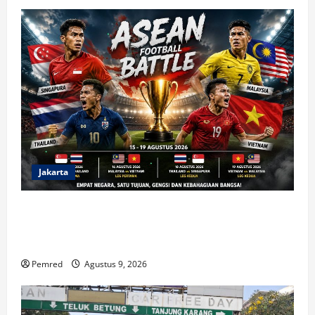
Jakarta
Indonesia Hanya Jadi Penonton, Prof. Sutan Nasomal
Dorong Presiden Bangun Roadmap Sepak Bola Agar
Indonesia Tak Terus Tertinggal
Pemred
Agustus 9, 2026